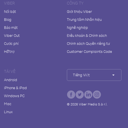
VIBER
CÔNG TY
Nổi bật
Giới thiệu Viber
Blog
Trung tâm Nhãn hiệu
Bảo mật
Nghề nghiệp
Viber Out
Điều khoản & Chính sách
Cước phí
Chính sách Quyền riêng tư
Hỗ trợ
Customer Complaints Code
TẢI VỀ
Tiếng Việt
Android
iPhone & iPad
Windows PC
Mac
©
2026
Viber Media S.à r.l.
Linux