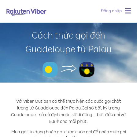
Đăng nhập
Togg
navig
Cách thức gọi đến
Guadeloupe từ Palau
Với Viber Out bạn có thể thực hiện các cuộc gọi chất
lượng từ Guadeloupe đến Palau.
Gọi số bất kỳ trong
Guadeloupe - số cố định hoặc số di động! - bắt đầu chỉ với
5.9 ¢ cho mỗi phút.
Mua gói tín dụng hoặc gói cước cuộc gọi để nhận mức phí