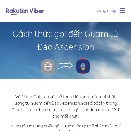
Đăng nhập
Togg
navig
Cách thức gọi đến Guam từ
Đảo Ascension
Với Viber Out bạn có thể thực hiện các cuộc gọi chất
lượng từ Guam đến Đảo Ascension.
Gọi số bất kỳ trong
Guam - số cố định hoặc số di động! - bắt đầu chỉ với 2.3 ¢
cho mỗi phút.
Mua gói tín dụng hoặc gói cước cuộc gọi để nhận mức phí