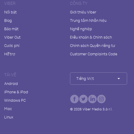
VIBER
CÔNG TY
Nổi bật
Giới thiệu Viber
Blog
Trung tâm Nhãn hiệu
Bảo mật
Nghề nghiệp
Viber Out
Điều khoản & Chính sách
Cước phí
Chính sách Quyền riêng tư
Hỗ trợ
Customer Complaints Code
TẢI VỀ
Tiếng Việt
Android
iPhone & iPad
Windows PC
Mac
©
2026
Viber Media S.à r.l.
Linux