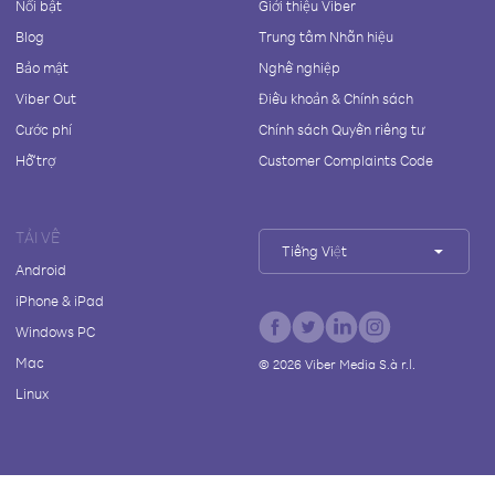
Nổi bật
Giới thiệu Viber
Blog
Trung tâm Nhãn hiệu
Bảo mật
Nghề nghiệp
Viber Out
Điều khoản & Chính sách
Cước phí
Chính sách Quyền riêng tư
Hỗ trợ
Customer Complaints Code
TẢI VỀ
Tiếng Việt
Android
iPhone & iPad
Windows PC
Mac
©
2026
Viber Media S.à r.l.
Linux