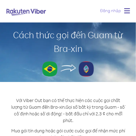
Đăng nhập
Togg
navig
Cách thức gọi đến Guam từ
Bra-xin
Với Viber Out bạn có thể thực hiện các cuộc gọi chất
lượng từ Guam đến Bra-xin.
Gọi số bất kỳ trong Guam - số
cố định hoặc số di động! - bắt đầu chỉ với 2.3 ¢ cho mỗi
phút.
Mua gói tín dụng hoặc gói cước cuộc gọi để nhận mức phí