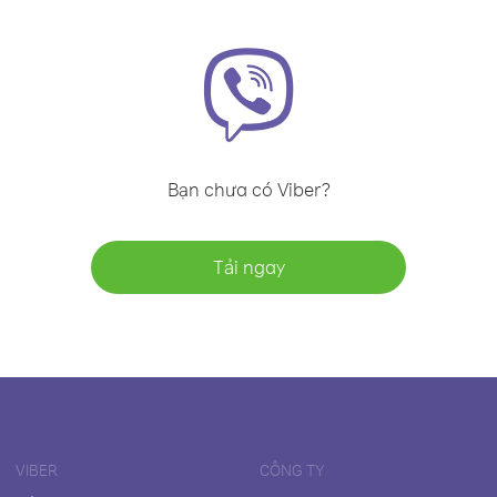
Bạn chưa có Viber?
Tải ngay
VIBER
CÔNG TY