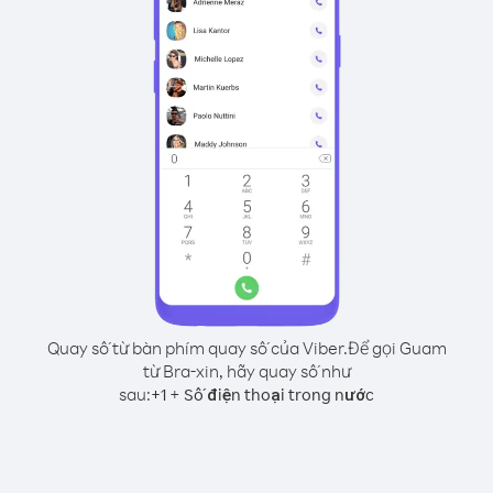
Quay số từ bàn phím quay số của Viber.
Để gọi Guam
từ Bra-xin, hãy quay số như
sau:
+
+
1
Số điện thoại trong nước