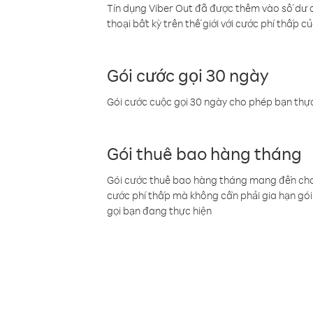
Tín dụng Viber Out đã được thêm vào số dư củ
thoại bất kỳ trên thế giới với cước phí thấp củ
Gói cước gọi 30 ngày
Gói cước cuộc gọi 30 ngày cho phép bạn thực
Gói thuê bao hàng tháng
Gói cước thuê bao hàng tháng mang đến cho b
cước phí thấp mà không cần phải gia hạn gói 
gọi bạn đang thực hiện