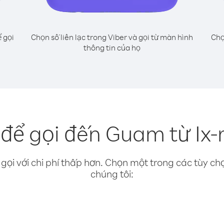
 gọi
Chọn số liên lạc trong Viber và gọi từ màn hình
Chọ
thông tin của họ
để gọi đến Guam từ Ix-
gọi với chi phí thấp hơn. Chọn một trong các tùy chọ
chúng tôi: