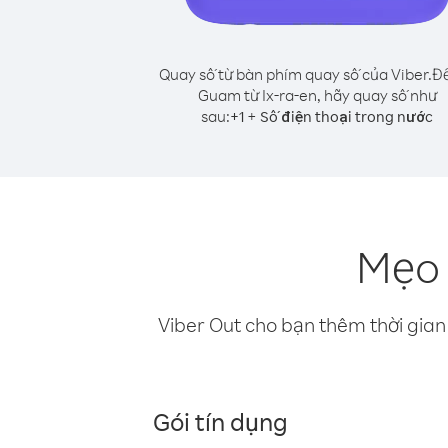
Quay số từ bàn phím quay số của Viber.
Để
Guam từ Ix-ra-en, hãy quay số như
sau:
+
+
1
Số điện thoại trong nước
Mẹo 
Viber Out cho bạn thêm thời gian 
Gói tín dụng