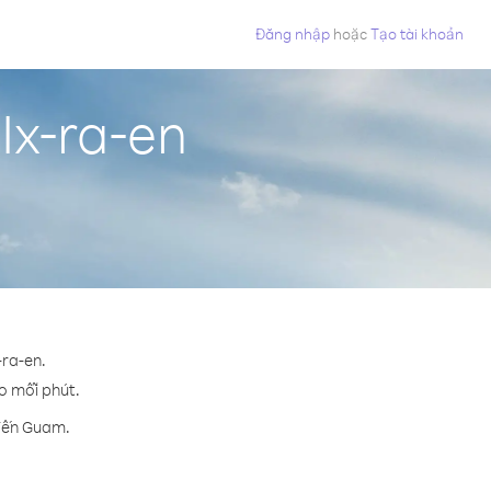
Đăng nhập
hoặc
Tạo tài khoản
Ix-ra-en
-ra-en.
ho mỗi phút.
 đến Guam.