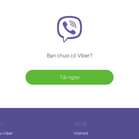
Bạn chưa có Viber?
Tải ngay
TY
TẢI VỀ
ệu Viber
Android