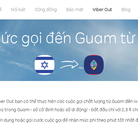
ề
Nổi bật
Cộng đồng
Bảo mật
Viber Out
Blog
ức gọi đến Guam từ 
ber Out bạn có thể thực hiện các cuộc gọi chất lượng từ Guam đến Ix
kỳ trong Guam - số cố định hoặc số di động! - bắt đầu chỉ với 2.3 ¢ c
ín dụng hoặc gói cước cuộc gọi để nhận mức phí theo phút tốt nhất