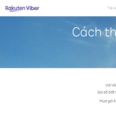
Tải v
Cách th
Với Vi
Gọi số bất 
Mua gói t