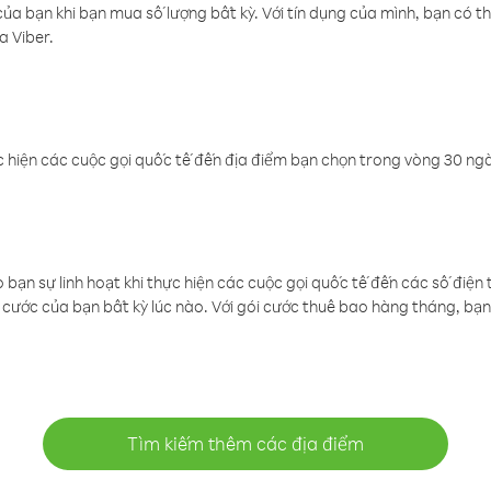
a bạn khi bạn mua số lượng bất kỳ. Với tín dụng của mình, bạn có th
a Viber.
 hiện các cuộc gọi quốc tế đến địa điểm bạn chọn trong vòng 30 ngày
ạn sự linh hoạt khi thực hiện các cuộc gọi quốc tế đến các số điện 
cước của bạn bất kỳ lúc nào. Với gói cước thuê bao hàng tháng, bạn 
Tìm kiếm thêm các địa điểm