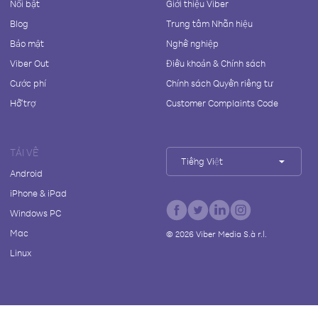
Nổi bật
Giới thiệu Viber
Blog
Trung tâm Nhãn hiệu
Bảo mật
Nghề nghiệp
Viber Out
Điều khoản & Chính sách
Cước phí
Chính sách Quyền riêng tư
Hỗ trợ
Customer Complaints Code
TẢI VỀ
Tiếng Việt
Android
iPhone & iPad
Windows PC
Mac
©
2026
Viber Media S.à r.l.
Linux