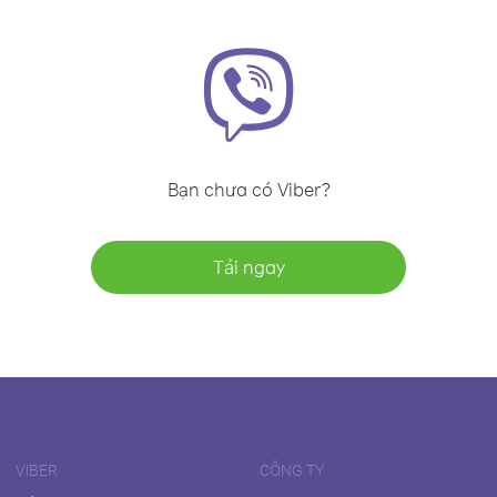
Bạn chưa có Viber?
Tải ngay
VIBER
CÔNG TY