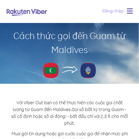
Đăng nhập
Togg
navig
Cách thức gọi đến Guam từ
Maldives
Với Viber Out bạn có thể thực hiện các cuộc gọi chất
lượng từ Guam đến Maldives.
Gọi số bất kỳ trong Guam -
số cố định hoặc số di động! - bắt đầu chỉ với 2.3 ¢ cho mỗi
phút.
Mua gói tín dụng hoặc gói cước cuộc gọi để nhận mức phí