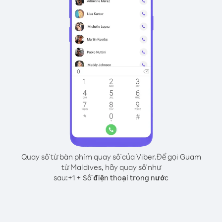
Quay số từ bàn phím quay số của Viber.
Để gọi Guam
từ Maldives, hãy quay số như
sau:
+
+
1
Số điện thoại trong nước