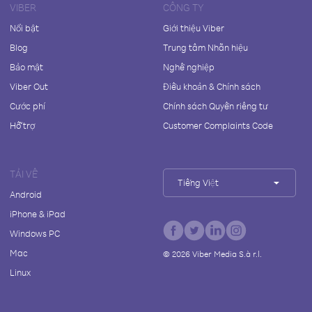
VIBER
CÔNG TY
Nổi bật
Giới thiệu Viber
Blog
Trung tâm Nhãn hiệu
Bảo mật
Nghề nghiệp
Viber Out
Điều khoản & Chính sách
Cước phí
Chính sách Quyền riêng tư
Hỗ trợ
Customer Complaints Code
TẢI VỀ
Tiếng Việt
Android
iPhone & iPad
Windows PC
Mac
©
2026
Viber Media S.à r.l.
Linux