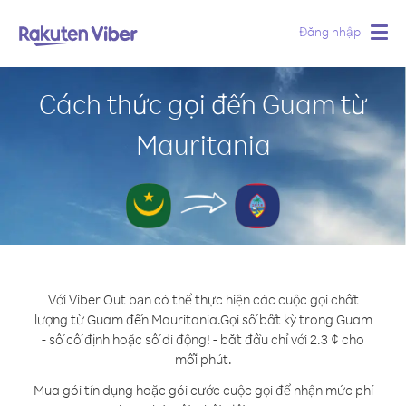
Đăng nhập
Togg
navig
Cách thức gọi đến Guam từ
Mauritania
Với Viber Out bạn có thể thực hiện các cuộc gọi chất
lượng từ Guam đến Mauritania.
Gọi số bất kỳ trong Guam
- số cố định hoặc số di động! - bắt đầu chỉ với 2.3 ¢ cho
mỗi phút.
Mua gói tín dụng hoặc gói cước cuộc gọi để nhận mức phí