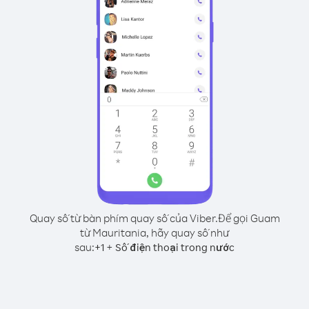
Quay số từ bàn phím quay số của Viber.
Để gọi Guam
từ Mauritania, hãy quay số như
sau:
+
+
1
Số điện thoại trong nước