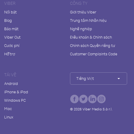
VIBER
CÔNG TY
Nổi bật
Giới thiệu Viber
Blog
Trung tâm Nhãn hiệu
Bảo mật
Nghề nghiệp
Viber Out
Điều khoản & Chính sách
Cước phí
Chính sách Quyền riêng tư
Hỗ trợ
Customer Complaints Code
TẢI VỀ
Tiếng Việt
Android
iPhone & iPad
Windows PC
Mac
©
2026
Viber Media S.à r.l.
Linux