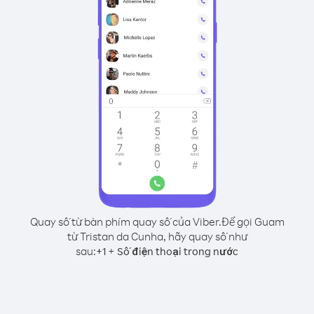
Quay số từ bàn phím quay số của Viber.
Để gọi Guam
từ Tristan da Cunha, hãy quay số như
sau:
+
+
1
Số điện thoại trong nước