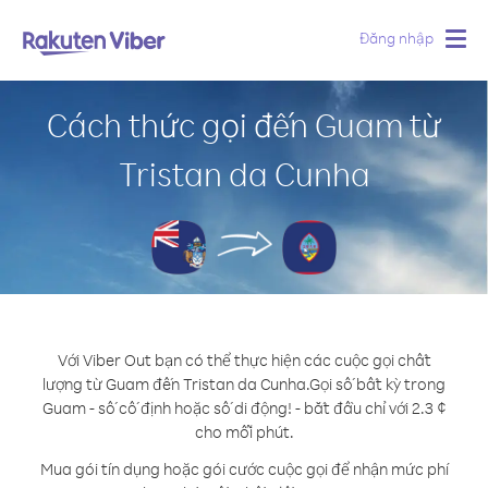
Đăng nhập
Togg
navig
Cách thức gọi đến Guam từ
Tristan da Cunha
Với Viber Out bạn có thể thực hiện các cuộc gọi chất
lượng từ Guam đến Tristan da Cunha.
Gọi số bất kỳ trong
Guam - số cố định hoặc số di động! - bắt đầu chỉ với 2.3 ¢
cho mỗi phút.
Mua gói tín dụng hoặc gói cước cuộc gọi để nhận mức phí