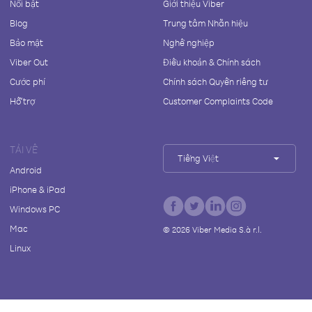
Nổi bật
Giới thiệu Viber
Blog
Trung tâm Nhãn hiệu
Bảo mật
Nghề nghiệp
Viber Out
Điều khoản & Chính sách
Cước phí
Chính sách Quyền riêng tư
Hỗ trợ
Customer Complaints Code
TẢI VỀ
Tiếng Việt
Android
iPhone & iPad
Windows PC
Mac
©
2026
Viber Media S.à r.l.
Linux