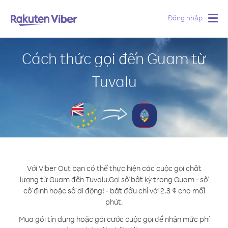
Đăng nhập
Togg
navig
Cách thức gọi đến Guam từ
Tuvalu
Với Viber Out bạn có thể thực hiện các cuộc gọi chất
lượng từ Guam đến Tuvalu.
Gọi số bất kỳ trong Guam - số
cố định hoặc số di động! - bắt đầu chỉ với 2.3 ¢ cho mỗi
phút.
Mua gói tín dụng hoặc gói cước cuộc gọi để nhận mức phí