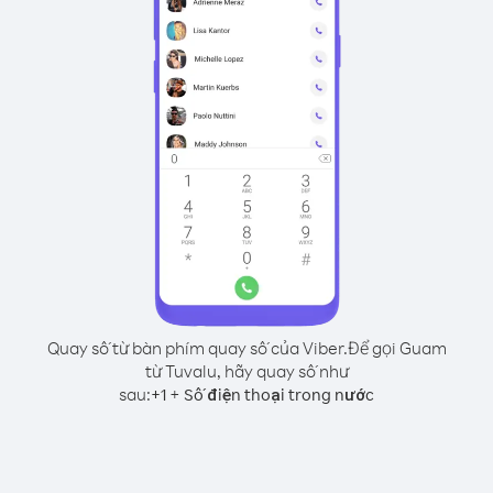
Quay số từ bàn phím quay số của Viber.
Để gọi Guam
từ Tuvalu, hãy quay số như
sau:
+
+
1
Số điện thoại trong nước