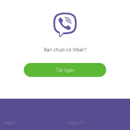
Bạn chưa có Viber?
Tải ngay
VIBER
CÔNG TY