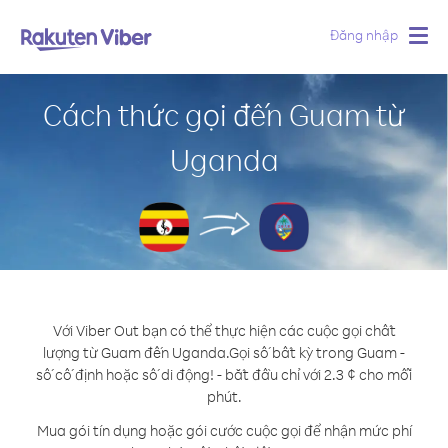
Đăng nhập
Togg
navig
Cách thức gọi đến Guam từ
Uganda
Với Viber Out bạn có thể thực hiện các cuộc gọi chất
lượng từ Guam đến Uganda.
Gọi số bất kỳ trong Guam -
số cố định hoặc số di động! - bắt đầu chỉ với 2.3 ¢ cho mỗi
phút.
Mua gói tín dụng hoặc gói cước cuộc gọi để nhận mức phí