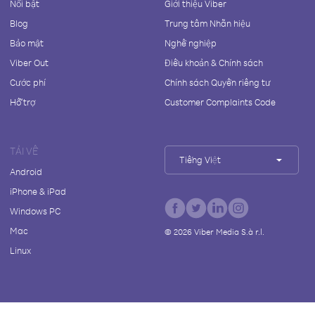
Nổi bật
Giới thiệu Viber
Blog
Trung tâm Nhãn hiệu
Bảo mật
Nghề nghiệp
Viber Out
Điều khoản & Chính sách
Cước phí
Chính sách Quyền riêng tư
Hỗ trợ
Customer Complaints Code
TẢI VỀ
Tiếng Việt
Android
iPhone & iPad
Windows PC
Mac
©
2026
Viber Media S.à r.l.
Linux