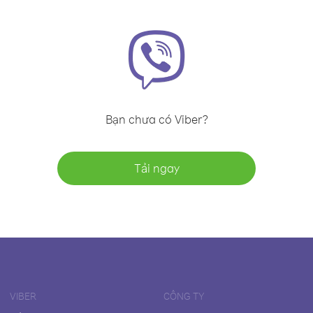
Bạn chưa có Viber?
Tải ngay
VIBER
CÔNG TY