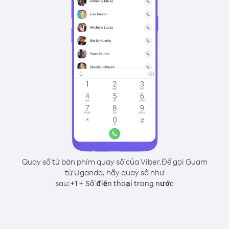
Quay số từ bàn phím quay số của Viber.
Để gọi Guam
từ Uganda, hãy quay số như
sau:
+
+
1
Số điện thoại trong nước