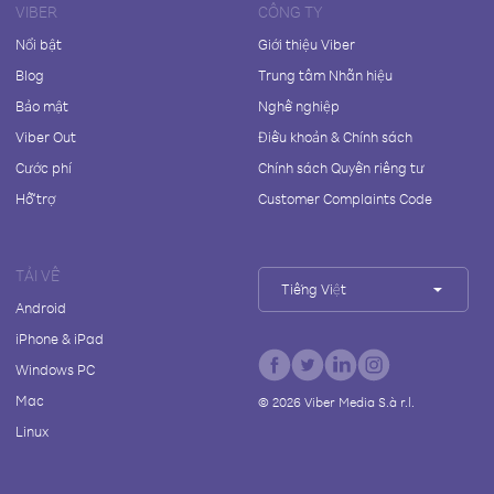
VIBER
CÔNG TY
Nổi bật
Giới thiệu Viber
Blog
Trung tâm Nhãn hiệu
Bảo mật
Nghề nghiệp
Viber Out
Điều khoản & Chính sách
Cước phí
Chính sách Quyền riêng tư
Hỗ trợ
Customer Complaints Code
TẢI VỀ
Tiếng Việt
Android
iPhone & iPad
Windows PC
Mac
©
2026
Viber Media S.à r.l.
Linux