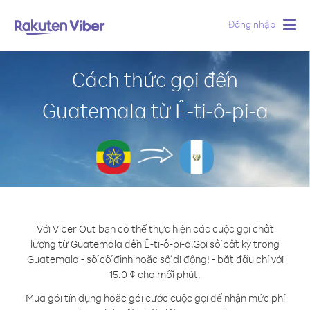
Đăng nhập
Togg
navig
Cách thức gọi đến
Guatemala từ Ê-ti-ô-pi-a
Với Viber Out bạn có thể thực hiện các cuộc gọi chất
lượng từ Guatemala đến Ê-ti-ô-pi-a.
Gọi số bất kỳ trong
Guatemala - số cố định hoặc số di động! - bắt đầu chỉ với
15.0 ¢ cho mỗi phút.
Mua gói tín dụng hoặc gói cước cuộc gọi để nhận mức phí