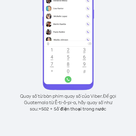
Quay số từ bàn phím quay số của Viber.
Để gọi
Guatemala từ Ê-ti-ô-pi-a, hãy quay số như
sau:
+
+
502
Số điện thoại trong nước