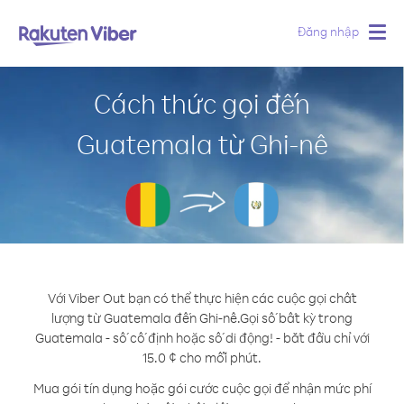
Đăng nhập
Togg
navig
Cách thức gọi đến
Guatemala từ Ghi-nê
Với Viber Out bạn có thể thực hiện các cuộc gọi chất
lượng từ Guatemala đến Ghi-nê.
Gọi số bất kỳ trong
Guatemala - số cố định hoặc số di động! - bắt đầu chỉ với
15.0 ¢ cho mỗi phút.
Mua gói tín dụng hoặc gói cước cuộc gọi để nhận mức phí