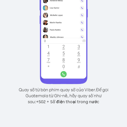
Quay số từ bàn phím quay số của Viber.
Để gọi
Guatemala từ Ghi-nê, hãy quay số như
sau:
+
+
502
Số điện thoại trong nước