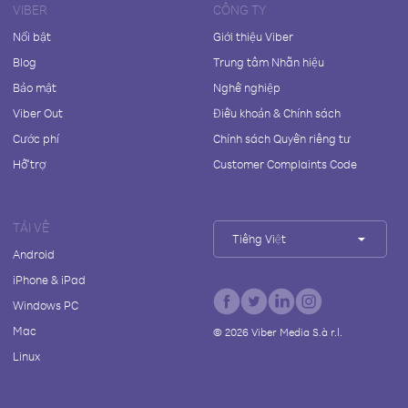
VIBER
CÔNG TY
Nổi bật
Giới thiệu Viber
Blog
Trung tâm Nhãn hiệu
Bảo mật
Nghề nghiệp
Viber Out
Điều khoản & Chính sách
Cước phí
Chính sách Quyền riêng tư
Hỗ trợ
Customer Complaints Code
TẢI VỀ
Tiếng Việt
Android
iPhone & iPad
Windows PC
Mac
©
2026
Viber Media S.à r.l.
Linux