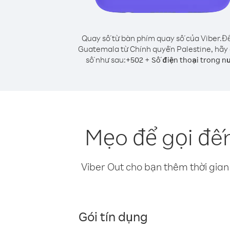
Quay số từ bàn phím quay số của Viber.
Để
Guatemala từ Chính quyền Palestine, hãy
số như sau:
+
+
502
Số điện thoại trong n
Mẹo để gọi đế
Viber Out cho bạn thêm thời gian 
Gói tín dụng