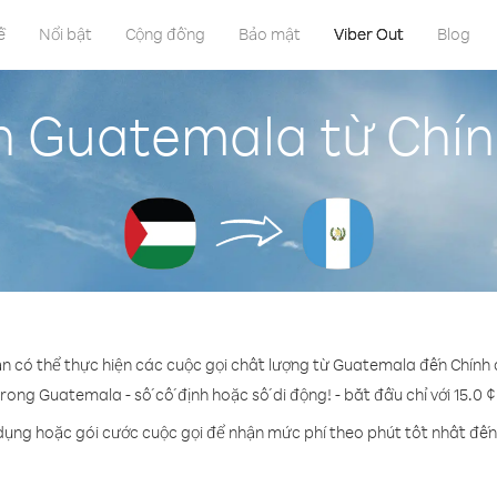
ề
Nổi bật
Cộng đồng
Bảo mật
Viber Out
Blog
n Guatemala từ Chín
ạn có thể thực hiện các cuộc gọi chất lượng từ Guatemala đến Chính 
trong Guatemala - số cố định hoặc số di động! - bắt đầu chỉ với 15.0 
 dụng hoặc gói cước cuộc gọi để nhận mức phí theo phút tốt nhất đế