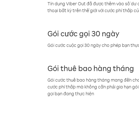
Tín dụng Viber Out đã được thêm vào số dư củ
thoại bất kỳ trên thế giới với cước phí thấp củ
Gói cước gọi 30 ngày
Gói cước cuộc gọi 30 ngày cho phép bạn thực
Gói thuê bao hàng tháng
Gói cước thuê bao hàng tháng mang đến cho b
cước phí thấp mà không cần phải gia hạn gói 
gọi bạn đang thực hiện