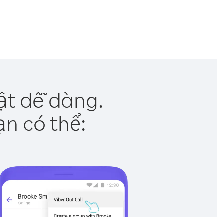
ật dễ dàng.
ạn có thể: