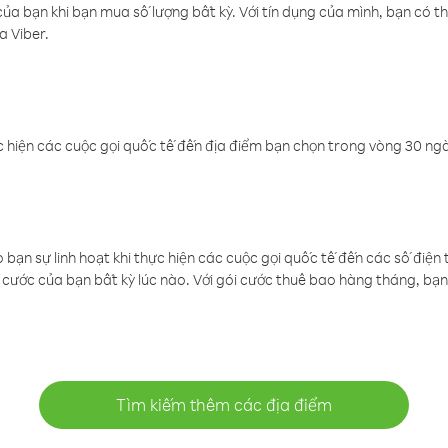
a bạn khi bạn mua số lượng bất kỳ. Với tín dụng của mình, bạn có th
a Viber.
 hiện các cuộc gọi quốc tế đến địa điểm bạn chọn trong vòng 30 ngày
ạn sự linh hoạt khi thực hiện các cuộc gọi quốc tế đến các số điện 
cước của bạn bất kỳ lúc nào. Với gói cước thuê bao hàng tháng, bạn 
Tìm kiếm thêm các địa điểm