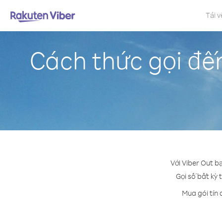
Tải v
Cách thức gọi đế
Với Viber Out b
Gọi số bất kỳ 
Mua gói tín