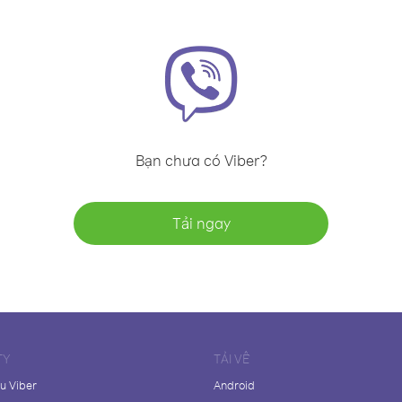
Bạn chưa có Viber?
Tải ngay
TY
TẢI VỀ
ệu Viber
Android