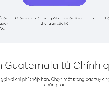
 gọi
Chọn số liên lạc trong Viber và gọi từ màn hình
Chọ
 quay
thông tin của họ
ước
n Guatemala từ Chính q
gọi với chi phí thấp hơn. Chọn một trong các tùy chọ
chúng tôi: