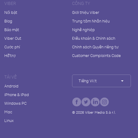
VIBER
CÔNG TY
Nổi bật
Giới thiệu Viber
Blog
Trung tâm Nhãn hiệu
Bảo mật
Nghề nghiệp
Viber Out
Điều khoản & Chính sách
Cước phí
Chính sách Quyền riêng tư
Hỗ trợ
Customer Complaints Code
TẢI VỀ
Tiếng Việt
Android
iPhone & iPad
Windows PC
Mac
©
2026
Viber Media S.à r.l.
Linux