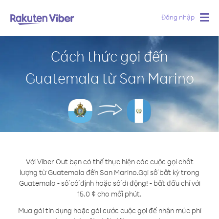
Đăng nhập
Togg
navig
Cách thức gọi đến
Guatemala từ San Marino
Với Viber Out bạn có thể thực hiện các cuộc gọi chất
lượng từ Guatemala đến San Marino.
Gọi số bất kỳ trong
Guatemala - số cố định hoặc số di động! - bắt đầu chỉ với
15.0 ¢ cho mỗi phút.
Mua gói tín dụng hoặc gói cước cuộc gọi để nhận mức phí