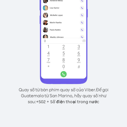
Quay số từ bàn phím quay số của Viber.
Để gọi
Guatemala từ San Marino, hãy quay số như
sau:
+
+
502
Số điện thoại trong nước