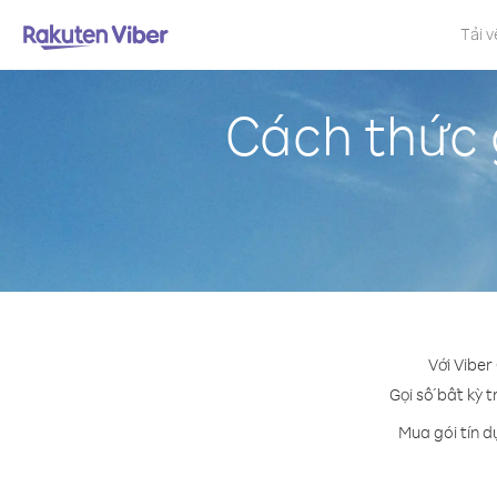
Tải v
Cách thức 
Với Viber
Gọi số bất kỳ t
Mua gói tín d