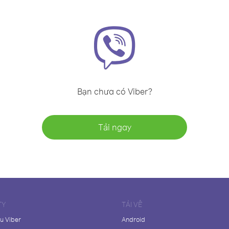
Bạn chưa có Viber?
Tải ngay
TY
TẢI VỀ
ệu Viber
Android