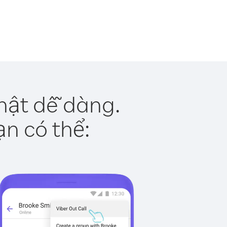
hật dễ dàng.
ạn có thể: