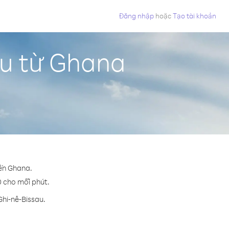
Đăng nhập
hoặc
Tạo tài khoản
au từ Ghana
đến Ghana.
10 cho mỗi phút.
Ghi-nê-Bissau.