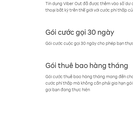
Tín dụng Viber Out đã được thêm vào số dư củ
thoại bất kỳ trên thế giới với cước phí thấp củ
Gói cước gọi 30 ngày
Gói cước cuộc gọi 30 ngày cho phép bạn thực
Gói thuê bao hàng tháng
Gói cước thuê bao hàng tháng mang đến cho b
cước phí thấp mà không cần phải gia hạn gói 
gọi bạn đang thực hiện