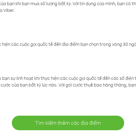
a bạn khi bạn mua số lượng bất kỳ. Với tín dụng của mình, bạn có th
a Viber.
 hiện các cuộc gọi quốc tế đến địa điểm bạn chọn trong vòng 30 ngày
ạn sự linh hoạt khi thực hiện các cuộc gọi quốc tế đến các số điện 
cước của bạn bất kỳ lúc nào. Với gói cước thuê bao hàng tháng, bạn 
Tìm kiếm thêm các địa điểm