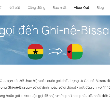
ề
Nổi bật
Cộng đồng
Bảo mật
Viber Out
Blog
gọi đến Ghi-nê-Biss
 Out bạn có thể thực hiện các cuộc gọi chất lượng từ Ghi-nê-Bissau 
rong Ghi-nê-Bissau - số cố định hoặc số di động! - bắt đầu chỉ với $1.
ụng hoặc gói cước cuộc gọi để nhận mức phí theo phút tốt nhất đến 