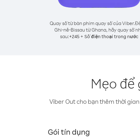
Quay số từ bàn phím quay số của Viber.
Để
Ghi-nê-Bissau từ Ghana, hãy quay số n
sau:
+
+
245
Số điện thoại trong nước
Mẹo để 
Viber Out cho bạn thêm thời gian 
Gói tín dụng