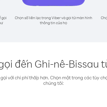
 gọi
Chọn số liên lạc trong Viber và gọi từ màn hình
Chọ
hư
thông tin của họ
gọi đến Ghi-nê-Bissau 
gọi với chi phí thấp hơn. Chọn một trong các tùy chọ
chúng tôi: