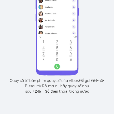
Quay số từ bàn phím quay số của Viber.
Để gọi Ghi-nê-
Bissau từ Rô-ma-ni, hãy quay số như
sau:
+
+
245
Số điện thoại trong nước