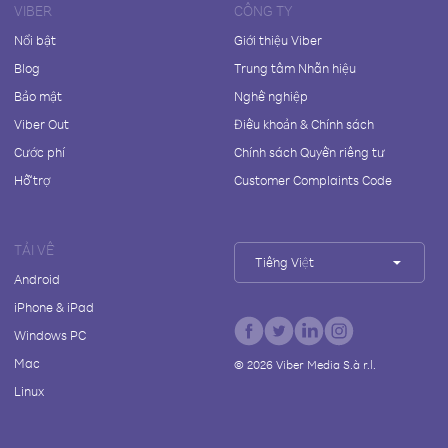
VIBER
CÔNG TY
Nổi bật
Giới thiệu Viber
Blog
Trung tâm Nhãn hiệu
Bảo mật
Nghề nghiệp
Viber Out
Điều khoản & Chính sách
Cước phí
Chính sách Quyền riêng tư
Hỗ trợ
Customer Complaints Code
TẢI VỀ
Tiếng Việt
Android
iPhone & iPad
Windows PC
Mac
©
2026
Viber Media S.à r.l.
Linux