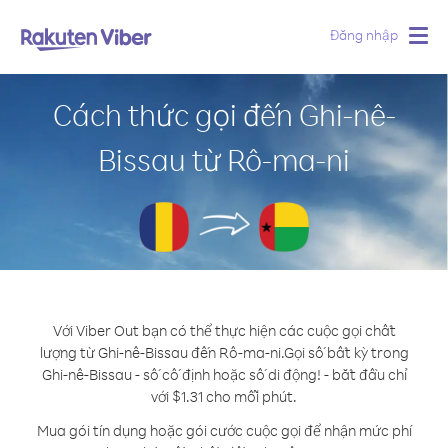
Đăng nhập
Togg
navig
Cách thức gọi đến Ghi-nê-
Bissau từ Rô-ma-ni
Với Viber Out bạn có thể thực hiện các cuộc gọi chất
lượng từ Ghi-nê-Bissau đến Rô-ma-ni.
Gọi số bất kỳ trong
Ghi-nê-Bissau - số cố định hoặc số di động! - bắt đầu chỉ
với $1.31 cho mỗi phút.
Mua gói tín dụng hoặc gói cước cuộc gọi để nhận mức phí