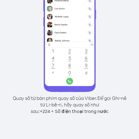
Quay số từ bàn phím quay số của Viber.
Để gọi Ghi-nê
từ Li-bê-ri, hãy quay số như
sau:
+
+
224
Số điện thoại trong nước