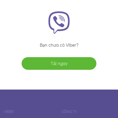
Bạn chưa có Viber?
Tải ngay
VIBER
CÔNG TY