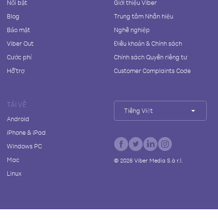
Nổi bật
Giới thiệu Viber
Blog
Trung tâm Nhãn hiệu
Bảo mật
Nghề nghiệp
Viber Out
Điều khoản & Chính sách
Cước phí
Chính sách Quyền riêng tư
Hỗ trợ
Customer Complaints Code
TẢI VỀ
Tiếng Việt
Android
iPhone & iPad
Windows PC
Mac
©
2026
Viber Media S.à r.l.
Linux