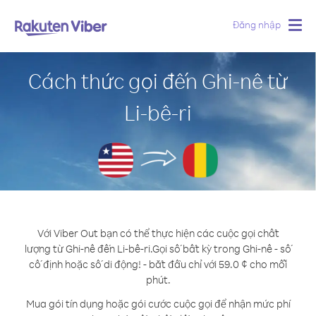
Đăng nhập
Togg
navig
Cách thức gọi đến Ghi-nê từ
Li-bê-ri
Với Viber Out bạn có thể thực hiện các cuộc gọi chất
lượng từ Ghi-nê đến Li-bê-ri.
Gọi số bất kỳ trong Ghi-nê - số
cố định hoặc số di động! - bắt đầu chỉ với 59.0 ¢ cho mỗi
phút.
Mua gói tín dụng hoặc gói cước cuộc gọi để nhận mức phí