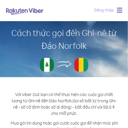
Đăng nhập
Togg
navig
Cách thức gọi đến Ghi-nê từ
Đảo Norfolk
Với Viber Out bạn có thể thực hiện các cuộc gọi chất
lượng từ Ghi-nê đến Đảo Norfolk.
Gọi số bất kỳ trong Ghi-
nê - số cố định hoặc số di động! - bắt đầu chỉ với 59.0 ¢
cho mỗi phút.
Mua gói tín dụng hoặc gói cước cuộc gọi để nhận mức phí