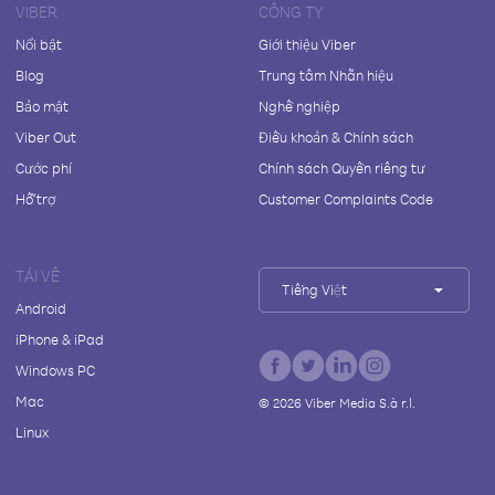
VIBER
CÔNG TY
Nổi bật
Giới thiệu Viber
Blog
Trung tâm Nhãn hiệu
Bảo mật
Nghề nghiệp
Viber Out
Điều khoản & Chính sách
Cước phí
Chính sách Quyền riêng tư
Hỗ trợ
Customer Complaints Code
TẢI VỀ
Tiếng Việt
Android
iPhone & iPad
Windows PC
Mac
©
2026
Viber Media S.à r.l.
Linux