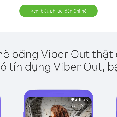
Xem biểu phí gọi đến Ghi-nê
nê bằng Viber Out thật
ó tín dụng Viber Out, b