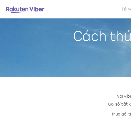
Tải v
Cách thứ
Với Vib
Gọi số bất k
Mua gói t