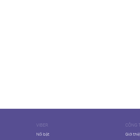
VIBER
CÔNG 
Nổi bật
Giới thi