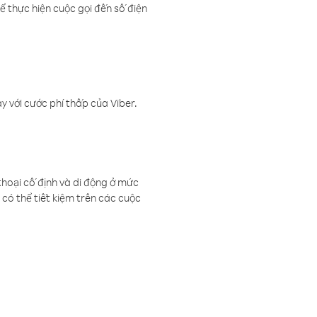
ể thực hiện cuộc gọi đến số điện
 với cước phí thấp của Viber.
thoại cố định và di động ở mức
có thể tiết kiệm trên các cuộc