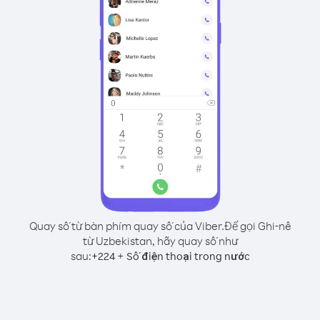
Quay số từ bàn phím quay số của Viber.
Để gọi Ghi-nê
từ Uzbekistan, hãy quay số như
sau:
+
+
224
Số điện thoại trong nước