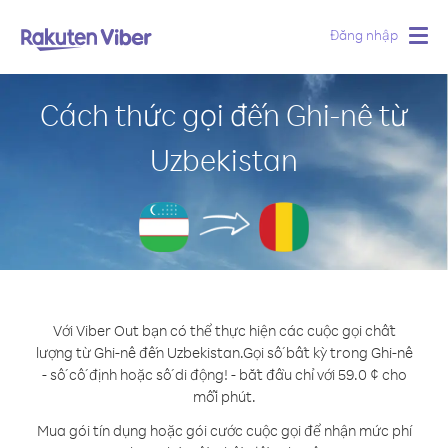
Đăng nhập
Togg
navig
Cách thức gọi đến Ghi-nê từ
Uzbekistan
Với Viber Out bạn có thể thực hiện các cuộc gọi chất
lượng từ Ghi-nê đến Uzbekistan.
Gọi số bất kỳ trong Ghi-nê
- số cố định hoặc số di động! - bắt đầu chỉ với 59.0 ¢ cho
mỗi phút.
Mua gói tín dụng hoặc gói cước cuộc gọi để nhận mức phí