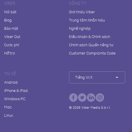
VIBER
CÔNG TY
Nổi bật
Giới thiệu Viber
Blog
Trung tâm Nhãn hiệu
Bảo mật
Nghề nghiệp
Viber Out
Điều khoản & Chính sách
Cước phí
Chính sách Quyền riêng tư
Hỗ trợ
Customer Complaints Code
TẢI VỀ
Tiếng Việt
Android
iPhone & iPad
Windows PC
Mac
©
2026
Viber Media S.à r.l.
Linux