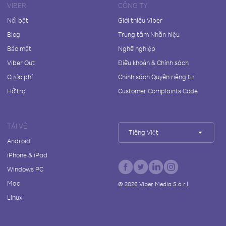
VIBER
CÔNG TY
Nổi bật
Giới thiệu Viber
Blog
Trung tâm Nhãn hiệu
Bảo mật
Nghề nghiệp
Viber Out
Điều khoản & Chính sách
Cước phí
Chính sách Quyền riêng tư
Hỗ trợ
Customer Complaints Code
TẢI VỀ
Tiếng Việt
Android
iPhone & iPad
Windows PC
Mac
©
2026
Viber Media S.à r.l.
Linux