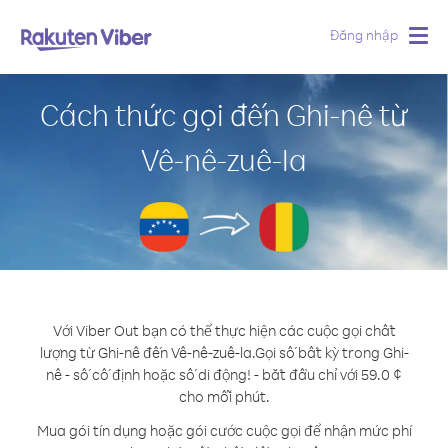
Đăng nhập
Togg
navig
Cách thức gọi đến Ghi-nê từ
Vê-nê-zuê-la
Với Viber Out bạn có thể thực hiện các cuộc gọi chất
lượng từ Ghi-nê đến Vê-nê-zuê-la.
Gọi số bất kỳ trong Ghi-
nê - số cố định hoặc số di động! - bắt đầu chỉ với 59.0 ¢
cho mỗi phút.
Mua gói tín dụng hoặc gói cước cuộc gọi để nhận mức phí