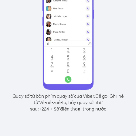
Quay số từ bàn phím quay số của Viber.
Để gọi Ghi-nê
từ Vê-nê-zuê-la, hãy quay số như
sau:
+
+
224
Số điện thoại trong nước