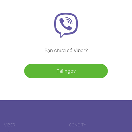
Bạn chưa có Viber?
Tải ngay
VIBER
CÔNG TY