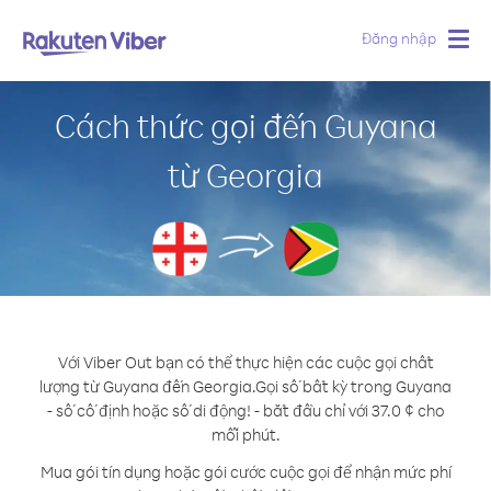
Đăng nhập
Togg
navig
Cách thức gọi đến Guyana
từ Georgia
Với Viber Out bạn có thể thực hiện các cuộc gọi chất
lượng từ Guyana đến Georgia.
Gọi số bất kỳ trong Guyana
- số cố định hoặc số di động! - bắt đầu chỉ với 37.0 ¢ cho
mỗi phút.
Mua gói tín dụng hoặc gói cước cuộc gọi để nhận mức phí