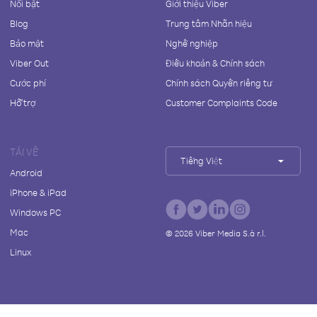
Nổi bật
Giới thiệu Viber
Blog
Trung tâm Nhãn hiệu
Bảo mật
Nghề nghiệp
Viber Out
Điều khoản & Chính sách
Cước phí
Chính sách Quyền riêng tư
Hỗ trợ
Customer Complaints Code
TẢI VỀ
Tiếng Việt
Android
iPhone & iPad
Windows PC
Mac
©
2026
Viber Media S.à r.l.
Linux