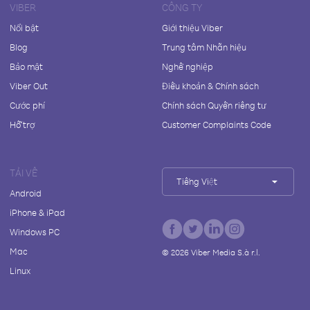
VIBER
CÔNG TY
Nổi bật
Giới thiệu Viber
Blog
Trung tâm Nhãn hiệu
Bảo mật
Nghề nghiệp
Viber Out
Điều khoản & Chính sách
Cước phí
Chính sách Quyền riêng tư
Hỗ trợ
Customer Complaints Code
TẢI VỀ
Tiếng Việt
Android
iPhone & iPad
Windows PC
Mac
©
2026
Viber Media S.à r.l.
Linux