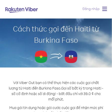
Đăng nhập
Togg
navig
Cách thức gọi đến Haiti từ
Burkina Faso
Với Viber Out bạn có thể thực hiện các cuộc gọi chất
lượng từ Haiti đến Burkina Faso.
Gọi số bất kỳ trong Haiti -
số cố định hoặc số di động! - bắt đầu chỉ với 39.0 ¢ cho
mỗi phút.
Mua gói tín dụng hoặc gói cước cuộc gọi để nhận mức phí