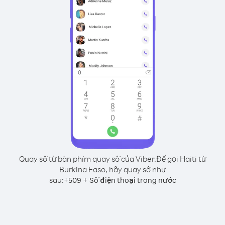
Quay số từ bàn phím quay số của Viber.
Để gọi Haiti từ
Burkina Faso, hãy quay số như
sau:
+
+
509
Số điện thoại trong nước