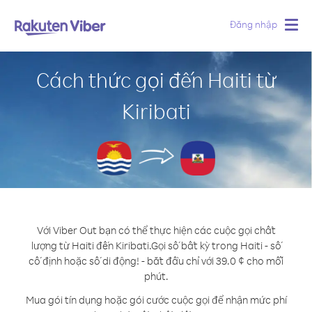
Đăng nhập
Togg
navig
Cách thức gọi đến Haiti từ
Kiribati
Với Viber Out bạn có thể thực hiện các cuộc gọi chất
lượng từ Haiti đến Kiribati.
Gọi số bất kỳ trong Haiti - số
cố định hoặc số di động! - bắt đầu chỉ với 39.0 ¢ cho mỗi
phút.
Mua gói tín dụng hoặc gói cước cuộc gọi để nhận mức phí