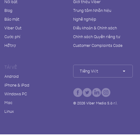
Nổi bật
Giới thiệu Viber
Blog
Trung tâm Nhãn hiệu
Bảo mật
Nghề nghiệp
Viber Out
Điều khoản & Chính sách
Cước phí
Chính sách Quyền riêng tư
Hỗ trợ
Customer Complaints Code
TẢI VỀ
Tiếng Việt
Android
iPhone & iPad
Windows PC
Mac
©
2026
Viber Media S.à r.l.
Linux