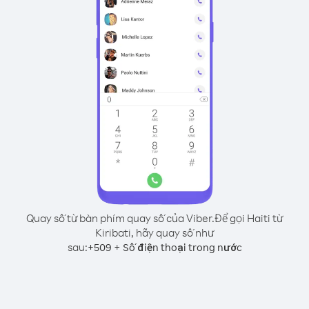
Quay số từ bàn phím quay số của Viber.
Để gọi Haiti từ
Kiribati, hãy quay số như
sau:
+
+
509
Số điện thoại trong nước