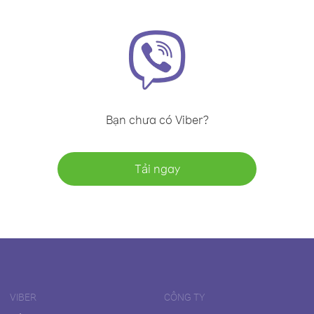
Bạn chưa có Viber?
Tải ngay
VIBER
CÔNG TY