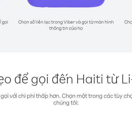
 gọi
Chọn số liên lạc trong Viber và gọi từ màn hình
Chọ
thông tin của họ
o để gọi đến Haiti từ Li
gọi với chi phí thấp hơn. Chọn một trong các tùy chọ
chúng tôi: