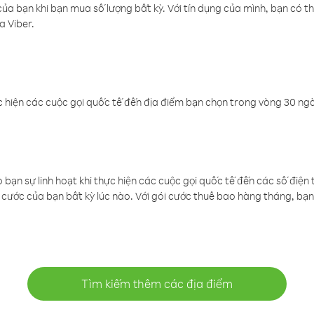
a bạn khi bạn mua số lượng bất kỳ. Với tín dụng của mình, bạn có th
a Viber.
 hiện các cuộc gọi quốc tế đến địa điểm bạn chọn trong vòng 30 ngày
ạn sự linh hoạt khi thực hiện các cuộc gọi quốc tế đến các số điện 
cước của bạn bất kỳ lúc nào. Với gói cước thuê bao hàng tháng, bạn 
Tìm kiếm thêm các địa điểm