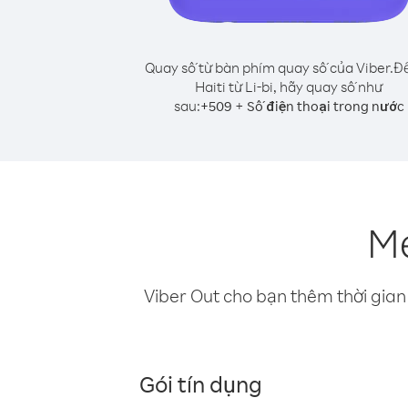
Quay số từ bàn phím quay số của Viber.
Để
Haiti từ Li-bi, hãy quay số như
sau:
+
+
509
Số điện thoại trong nước
Mẹ
Viber Out cho bạn thêm thời gian 
Gói tín dụng