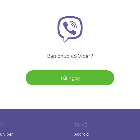
Bạn chưa có Viber?
Tải ngay
TY
TẢI VỀ
ệu Viber
Android