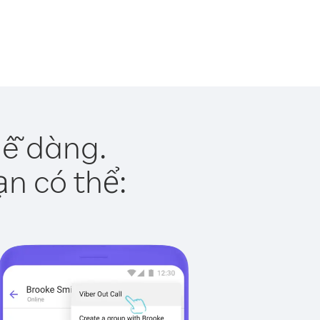
dễ dàng.
ạn có thể: