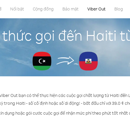
ề
Nổi bật
Cộng đồng
Bảo mật
Viber Out
Blog
thức gọi đến Haiti từ
 Viber Out bạn có thể thực hiện các cuộc gọi chất lượng từ Haiti đến Li
kỳ trong Haiti - số cố định hoặc số di động! - bắt đầu chỉ với 39.0 ¢ c
tín dụng hoặc gói cước cuộc gọi để nhận mức phí theo phút tốt nhất đ