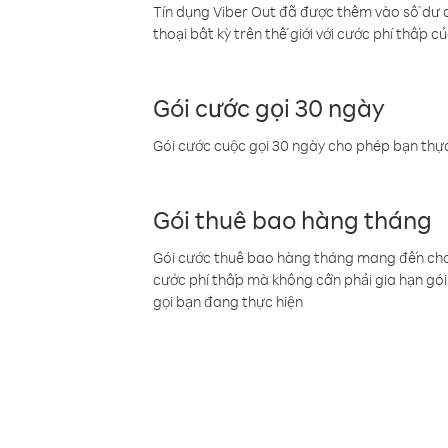
Tín dụng Viber Out đã được thêm vào số dư củ
thoại bất kỳ trên thế giới với cước phí thấp củ
Gói cước gọi 30 ngày
Gói cước cuộc gọi 30 ngày cho phép bạn thực
Gói thuê bao hàng tháng
Gói cước thuê bao hàng tháng mang đến cho b
cước phí thấp mà không cần phải gia hạn gói 
gọi bạn đang thực hiện