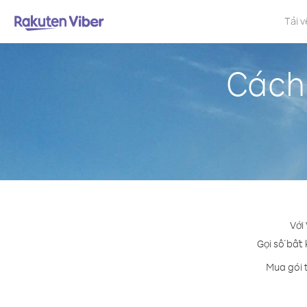
Tải v
Cách 
Với
Gọi số bất 
Mua gói 