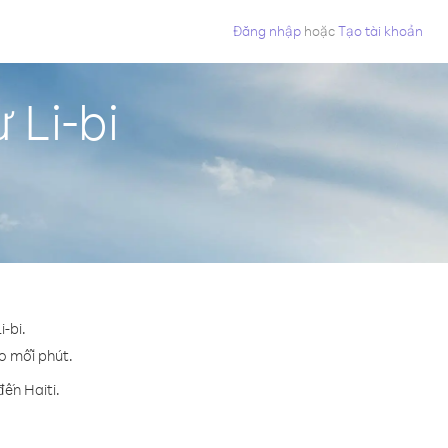
Đăng nhập
hoặc
Tạo tài khoản
 Li-bi
-bi.
ho mỗi phút.
ến Haiti.