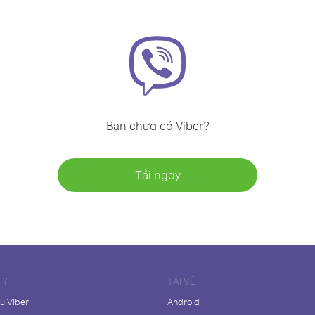
Bạn chưa có Viber?
Tải ngay
TY
TẢI VỀ
ệu Viber
Android