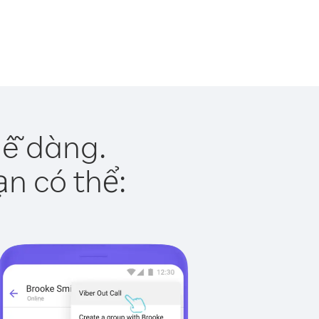
dễ dàng.
ạn có thể: