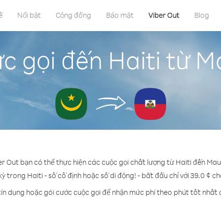
ề
Nổi bật
Cộng đồng
Bảo mật
Viber Out
Blog
c gọi đến Haiti từ M
er Out bạn có thể thực hiện các cuộc gọi chất lượng từ Haiti đến Mau
kỳ trong Haiti - số cố định hoặc số di động! - bắt đầu chỉ với 39.0 ¢ c
tín dụng hoặc gói cước cuộc gọi để nhận mức phí theo phút tốt nhất đ