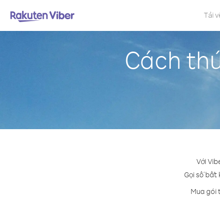
Tải v
Cách thứ
Với Vib
Gọi số bất 
Mua gói 