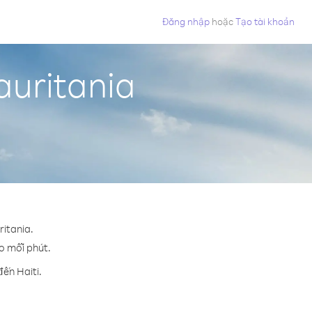
Đăng nhập
hoặc
Tạo tài khoản
auritania
ritania.
ho mỗi phút.
ến Haiti.