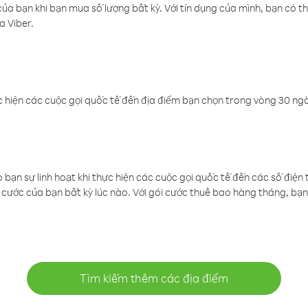
a bạn khi bạn mua số lượng bất kỳ. Với tín dụng của mình, bạn có th
a Viber.
 hiện các cuộc gọi quốc tế đến địa điểm bạn chọn trong vòng 30 ngày
ạn sự linh hoạt khi thực hiện các cuộc gọi quốc tế đến các số điện 
cước của bạn bất kỳ lúc nào. Với gói cước thuê bao hàng tháng, bạn 
Tìm kiếm thêm các địa điểm