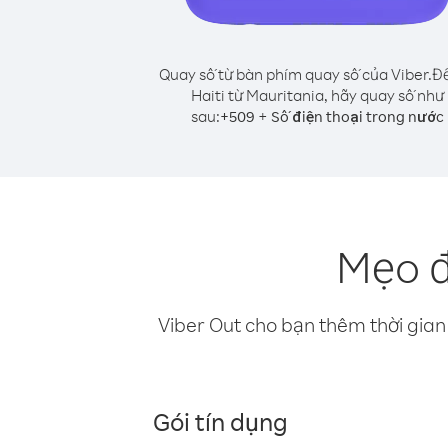
Quay số từ bàn phím quay số của Viber.
Để
Haiti từ Mauritania, hãy quay số như
sau:
+
+
509
Số điện thoại trong nước
Mẹo đ
Viber Out cho bạn thêm thời gian 
Gói tín dụng