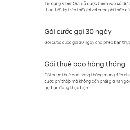
Tín dụng Viber Out đã được thêm vào số dư củ
thoại bất kỳ trên thế giới với cước phí thấp củ
Gói cước gọi 30 ngày
Gói cước cuộc gọi 30 ngày cho phép bạn thực
Gói thuê bao hàng tháng
Gói cước thuê bao hàng tháng mang đến cho b
cước phí thấp mà không cần phải gia hạn gói 
gọi bạn đang thực hiện