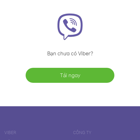
Bạn chưa có Viber?
Tải ngay
VIBER
CÔNG TY