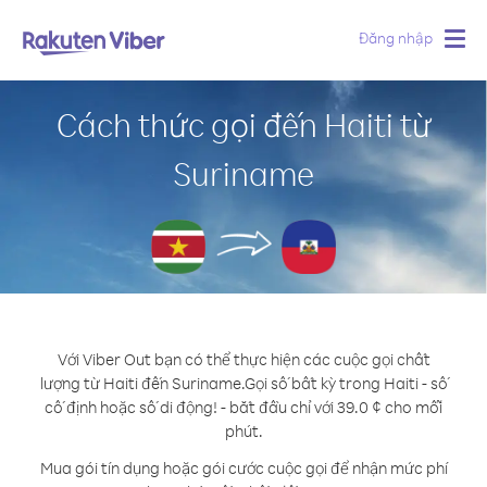
Đăng nhập
Togg
navig
Cách thức gọi đến Haiti từ
Suriname
Với Viber Out bạn có thể thực hiện các cuộc gọi chất
lượng từ Haiti đến Suriname.
Gọi số bất kỳ trong Haiti - số
cố định hoặc số di động! - bắt đầu chỉ với 39.0 ¢ cho mỗi
phút.
Mua gói tín dụng hoặc gói cước cuộc gọi để nhận mức phí