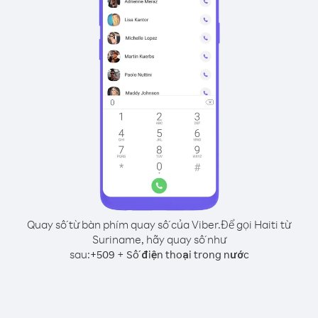
Quay số từ bàn phím quay số của Viber.
Để gọi Haiti từ
Suriname, hãy quay số như
sau:
+
+
509
Số điện thoại trong nước