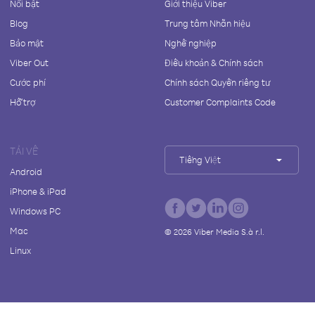
Nổi bật
Giới thiệu Viber
Blog
Trung tâm Nhãn hiệu
Bảo mật
Nghề nghiệp
Viber Out
Điều khoản & Chính sách
Cước phí
Chính sách Quyền riêng tư
Hỗ trợ
Customer Complaints Code
TẢI VỀ
Tiếng Việt
Android
iPhone & iPad
Windows PC
Mac
©
2026
Viber Media S.à r.l.
Linux