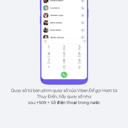
Quay số từ bàn phím quay số của Viber.
Để gọi Haiti từ
Thụy Điển, hãy quay số như
sau:
+
+
509
Số điện thoại trong nước