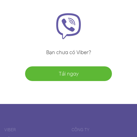
Bạn chưa có Viber?
Tải ngay
VIBER
CÔNG TY