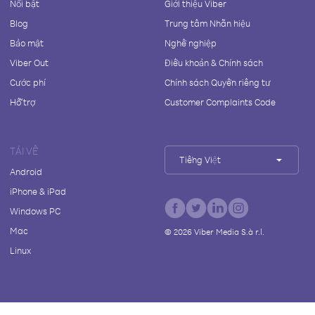
Nổi bật
Giới thiệu Viber
Blog
Trung tâm Nhãn hiệu
Bảo mật
Nghề nghiệp
Viber Out
Điều khoản & Chính sách
Cước phí
Chính sách Quyền riêng tư
Hỗ trợ
Customer Complaints Code
TẢI VỀ
Tiếng Việt
Android
iPhone & iPad
Windows PC
Mac
©
2026
Viber Media S.à r.l.
Linux