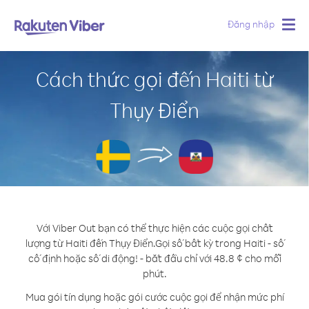
Đăng nhập
Togg
navig
Cách thức gọi đến Haiti từ
Thụy Điển
Với Viber Out bạn có thể thực hiện các cuộc gọi chất
lượng từ Haiti đến Thụy Điển.
Gọi số bất kỳ trong Haiti - số
cố định hoặc số di động! - bắt đầu chỉ với 48.8 ¢ cho mỗi
phút.
Mua gói tín dụng hoặc gói cước cuộc gọi để nhận mức phí