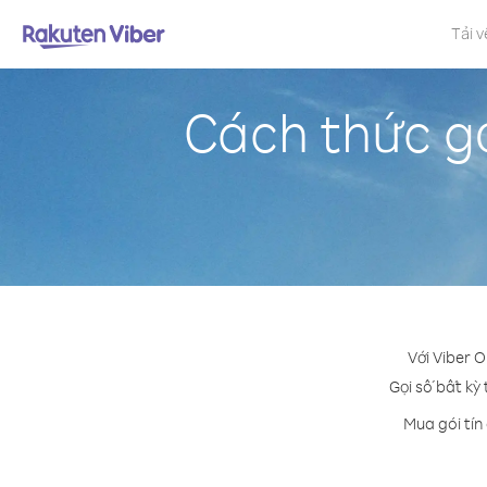
Tải v
Cách thức g
Với Viber 
Gọi số bất kỳ
Mua gói tín