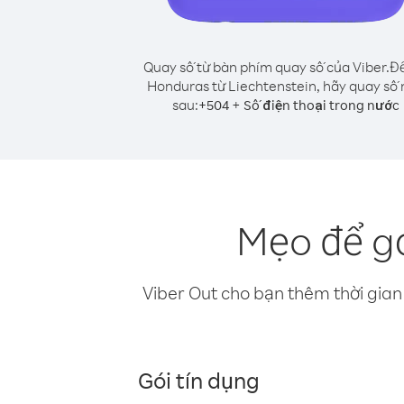
Quay số từ bàn phím quay số của Viber.
Để
Honduras từ Liechtenstein, hãy quay số
sau:
+
+
504
Số điện thoại trong nước
Mẹo để gọ
Viber Out cho bạn thêm thời gian 
Gói tín dụng