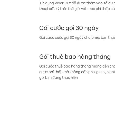
Tín dụng Viber Out đã được thêm vào số dư củ
thoại bất kỳ trên thế giới với cước phí thấp củ
Gói cước gọi 30 ngày
Gói cước cuộc gọi 30 ngày cho phép bạn thực
Gói thuê bao hàng tháng
Gói cước thuê bao hàng tháng mang đến cho b
cước phí thấp mà không cần phải gia hạn gói 
gọi bạn đang thực hiện