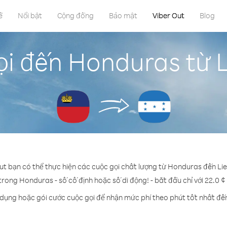
ề
Nổi bật
Cộng đồng
Bảo mật
Viber Out
Blog
ọi đến Honduras từ L
Out bạn có thể thực hiện các cuộc gọi chất lượng từ Honduras đến Lie
 trong Honduras - số cố định hoặc số di động! - bắt đầu chỉ với 22.0 ¢
 dụng hoặc gói cước cuộc gọi để nhận mức phí theo phút tốt nhất đ