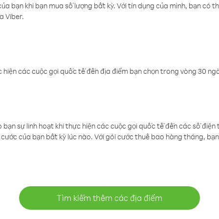
a bạn khi bạn mua số lượng bất kỳ. Với tín dụng của mình, bạn có th
a Viber.
 hiện các cuộc gọi quốc tế đến địa điểm bạn chọn trong vòng 30 ngày
ạn sự linh hoạt khi thực hiện các cuộc gọi quốc tế đến các số điện 
cước của bạn bất kỳ lúc nào. Với gói cước thuê bao hàng tháng, bạn 
Tìm kiếm thêm các địa điểm