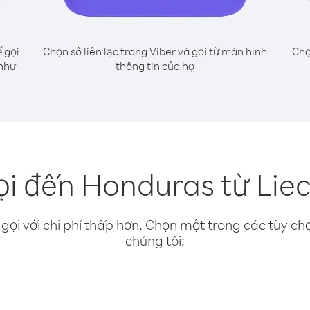
 gọi
Chọn số liên lạc trong Viber và gọi từ màn hình
Chọ
 như
thông tin của họ
i đến Honduras từ Lie
gọi với chi phí thấp hơn. Chọn một trong các tùy chọ
chúng tôi: