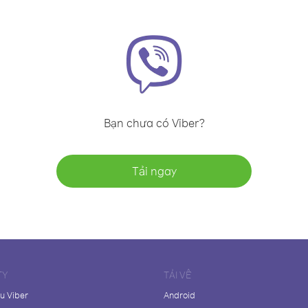
Bạn chưa có Viber?
Tải ngay
TY
TẢI VỀ
ệu Viber
Android