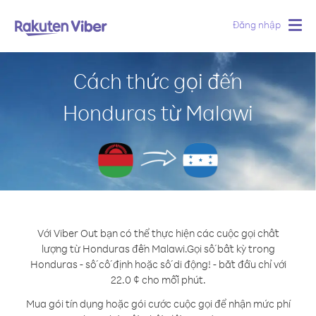
Đăng nhập
Togg
navig
Cách thức gọi đến
Honduras từ Malawi
Với Viber Out bạn có thể thực hiện các cuộc gọi chất
lượng từ Honduras đến Malawi.
Gọi số bất kỳ trong
Honduras - số cố định hoặc số di động! - bắt đầu chỉ với
22.0 ¢ cho mỗi phút.
Mua gói tín dụng hoặc gói cước cuộc gọi để nhận mức phí