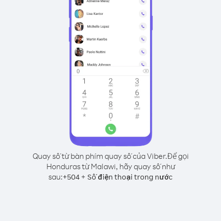
Quay số từ bàn phím quay số của Viber.
Để gọi
Honduras từ Malawi, hãy quay số như
sau:
+
+
504
Số điện thoại trong nước