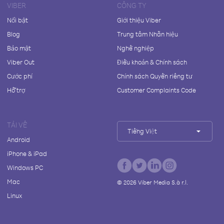
VIBER
CÔNG TY
Nổi bật
Giới thiệu Viber
Blog
Trung tâm Nhãn hiệu
Bảo mật
Nghề nghiệp
Viber Out
Điều khoản & Chính sách
Cước phí
Chính sách Quyền riêng tư
Hỗ trợ
Customer Complaints Code
TẢI VỀ
Tiếng Việt
Android
iPhone & iPad
Windows PC
Mac
©
2026
Viber Media S.à r.l.
Linux