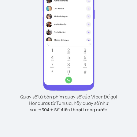
Quay số từ bàn phím quay số của Viber.
Để gọi
Honduras từ Tunisia, hãy quay số như
sau:
+
+
504
Số điện thoại trong nước