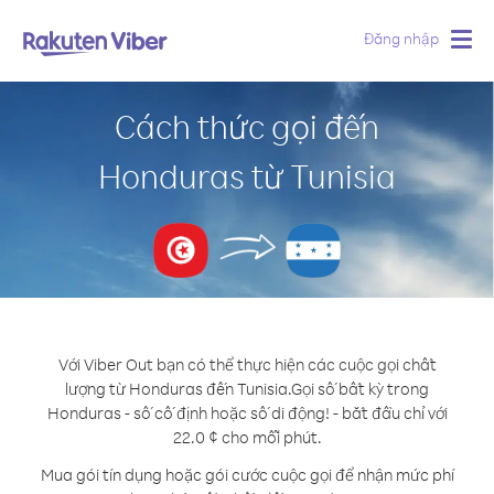
Đăng nhập
Togg
navig
Cách thức gọi đến
Honduras từ Tunisia
Với Viber Out bạn có thể thực hiện các cuộc gọi chất
lượng từ Honduras đến Tunisia.
Gọi số bất kỳ trong
Honduras - số cố định hoặc số di động! - bắt đầu chỉ với
22.0 ¢ cho mỗi phút.
Mua gói tín dụng hoặc gói cước cuộc gọi để nhận mức phí