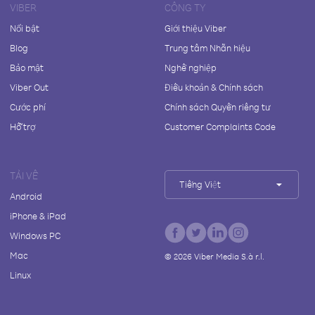
VIBER
CÔNG TY
Nổi bật
Giới thiệu Viber
Blog
Trung tâm Nhãn hiệu
Bảo mật
Nghề nghiệp
Viber Out
Điều khoản & Chính sách
Cước phí
Chính sách Quyền riêng tư
Hỗ trợ
Customer Complaints Code
TẢI VỀ
Tiếng Việt
Android
iPhone & iPad
Windows PC
Mac
©
2026
Viber Media S.à r.l.
Linux