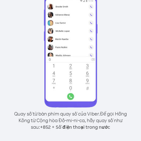
Quay số từ bàn phím quay số của Viber.
Để gọi Hồng
Kông từ Cộng hòa Đô-mi-ni-ca, hãy quay số như
sau:
+
+
852
Số điện thoại trong nước