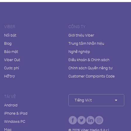
VIBER
CÔNG TY
Nổi bật
Giới thiệu Viber
Blog
Trung tâm Nhãn hiệu
Bảo mật
Nghề nghiệp
Viber Out
Điều khoản & Chính sách
Cước phí
Chính sách Quyền riêng tư
Hỗ trợ
Customer Complaints Code
TẢI VỀ
Tiếng Việt
Android
iPhone & iPad
Windows PC
Mac
©
2026
Viber Media S.à r.l.