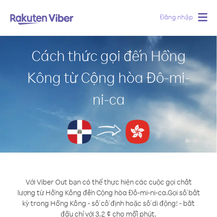
Đăng nhập
Togg
navig
Cách thức gọi đến Hồng
Kông từ Cộng hòa Đô-mi-
ni-ca
Với Viber Out bạn có thể thực hiện các cuộc gọi chất
lượng từ Hồng Kông đến Cộng hòa Đô-mi-ni-ca.
Gọi số bất
kỳ trong Hồng Kông - số cố định hoặc số di động! - bắt
đầu chỉ với 3.2 ¢ cho mỗi phút.