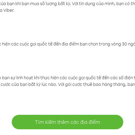
a bạn khi bạn mua số lượng bất kỳ. Với tín dụng của mình, bạn có th
a Viber.
 hiện các cuộc gọi quốc tế đến địa điểm bạn chọn trong vòng 30 ngày
ạn sự linh hoạt khi thực hiện các cuộc gọi quốc tế đến các số điện 
cước của bạn bất kỳ lúc nào. Với gói cước thuê bao hàng tháng, bạn 
Tìm kiếm thêm các địa điểm