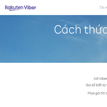
Tải v
Cách thức
Với Vibe
Gọi số bất kỳ
Mua gói tín