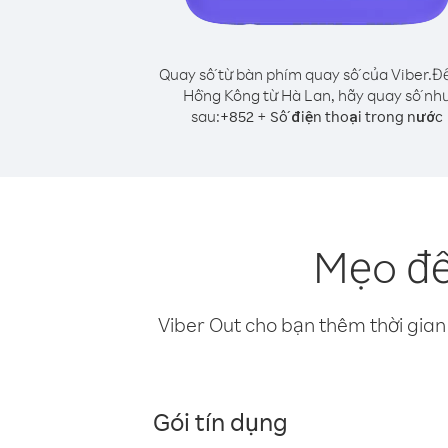
Quay số từ bàn phím quay số của Viber.
Để
Hồng Kông từ Hà Lan, hãy quay số nh
sau:
+
+
852
Số điện thoại trong nước
Mẹo để
Viber Out cho bạn thêm thời gian 
Gói tín dụng