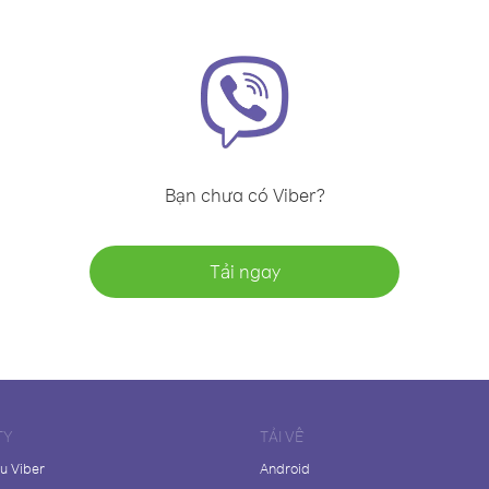
Bạn chưa có Viber?
Tải ngay
TY
TẢI VỀ
ệu Viber
Android