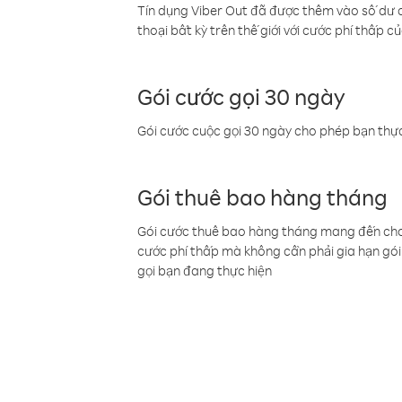
Tín dụng Viber Out đã được thêm vào số dư củ
thoại bất kỳ trên thế giới với cước phí thấp củ
Gói cước gọi 30 ngày
Gói cước cuộc gọi 30 ngày cho phép bạn thực
Gói thuê bao hàng tháng
Gói cước thuê bao hàng tháng mang đến cho b
cước phí thấp mà không cần phải gia hạn gói 
gọi bạn đang thực hiện