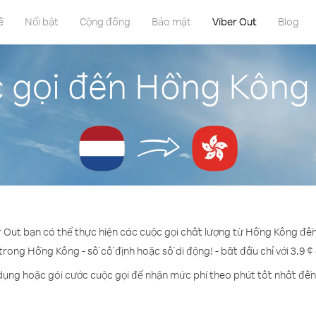
ề
Nổi bật
Cộng đồng
Bảo mật
Viber Out
Blog
 gọi đến Hồng Kông
r Out bạn có thể thực hiện các cuộc gọi chất lượng từ Hồng Kông đế
 trong Hồng Kông - số cố định hoặc số di động! - bắt đầu chỉ với 3.9 ¢
 dụng hoặc gói cước cuộc gọi để nhận mức phí theo phút tốt nhất đế