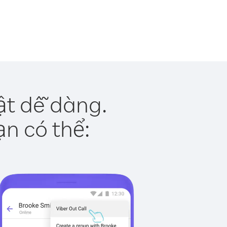
ật dễ dàng.
ạn có thể: