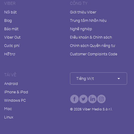
VIBER
CÔNG TY
Nổi bật
Giới thiệu Viber
Blog
Trung tâm Nhãn hiệu
Bảo mật
Nghề nghiệp
Viber Out
Điều khoản & Chính sách
Cước phí
Chính sách Quyền riêng tư
Hỗ trợ
Customer Complaints Code
TẢI VỀ
Tiếng Việt
Android
iPhone & iPad
Windows PC
Mac
©
2026
Viber Media S.à r.l.
Linux