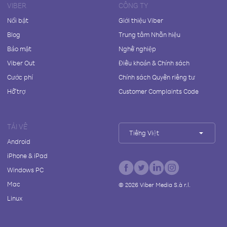
VIBER
CÔNG TY
Nổi bật
Giới thiệu Viber
Blog
Trung tâm Nhãn hiệu
Bảo mật
Nghề nghiệp
Viber Out
Điều khoản & Chính sách
Cước phí
Chính sách Quyền riêng tư
Hỗ trợ
Customer Complaints Code
TẢI VỀ
Tiếng Việt
Android
iPhone & iPad
Windows PC
Mac
©
2026
Viber Media S.à r.l.
Linux