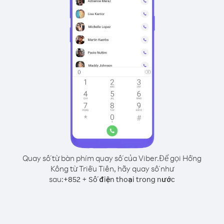
Quay số từ bàn phím quay số của Viber.
Để gọi Hồng
Kông từ Triều Tiên, hãy quay số như
sau:
+
+
852
Số điện thoại trong nước