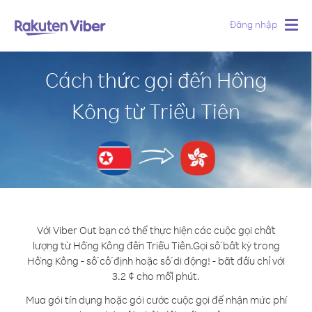
Đăng nhập
Togg
navig
Cách thức gọi đến Hồng
Kông từ Triều Tiên
Với Viber Out bạn có thể thực hiện các cuộc gọi chất
lượng từ Hồng Kông đến Triều Tiên.
Gọi số bất kỳ trong
Hồng Kông - số cố định hoặc số di động! - bắt đầu chỉ với
3.2 ¢ cho mỗi phút.
Mua gói tín dụng hoặc gói cước cuộc gọi để nhận mức phí