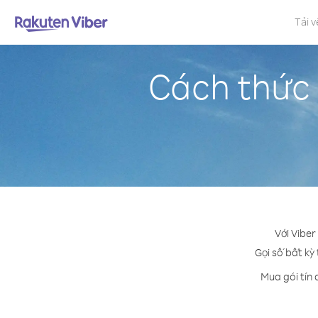
Tải v
Cách thức 
Với Viber
Gọi số bất kỳ
Mua gói tín