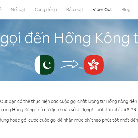
ề
Nổi bật
Cộng đồng
Bảo mật
Viber Out
Blog
gọi đến Hồng Kông 
 Out bạn có thể thực hiện các cuộc gọi chất lượng từ Hồng Kông đến
 trong Hồng Kông - số cố định hoặc số di động! - bắt đầu chỉ với 3.2 ¢
 dụng hoặc gói cước cuộc gọi để nhận mức phí theo phút tốt nhất đế