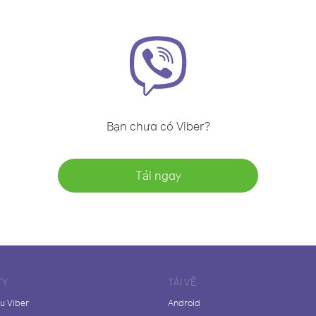
Bạn chưa có Viber?
Tải ngay
TY
TẢI VỀ
ệu Viber
Android