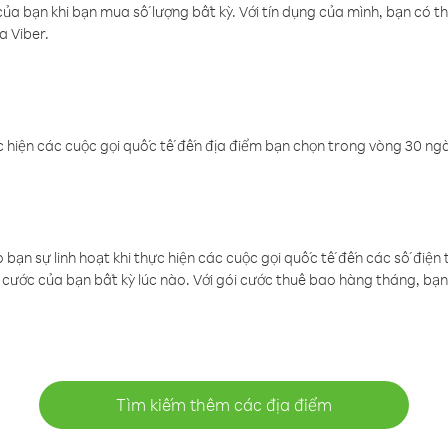
a bạn khi bạn mua số lượng bất kỳ. Với tín dụng của mình, bạn có th
a Viber.
 hiện các cuộc gọi quốc tế đến địa điểm bạn chọn trong vòng 30 ngày
ạn sự linh hoạt khi thực hiện các cuộc gọi quốc tế đến các số điện 
cước của bạn bất kỳ lúc nào. Với gói cước thuê bao hàng tháng, bạn 
Tìm kiếm thêm các địa điểm