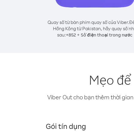
Quay số từ bàn phím quay số của Viber.
Để
Hồng Kông từ Pakistan, hãy quay số n
sau:
+
+
852
Số điện thoại trong nước
Mẹo để 
Viber Out cho bạn thêm thời gian 
Gói tín dụng