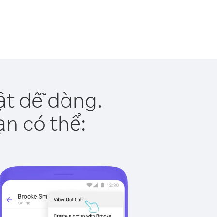
ật dễ dàng.
ạn có thể: