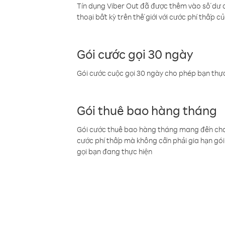
Tín dụng Viber Out đã được thêm vào số dư củ
thoại bất kỳ trên thế giới với cước phí thấp củ
Gói cước gọi 30 ngày
Gói cước cuộc gọi 30 ngày cho phép bạn thực
Gói thuê bao hàng tháng
Gói cước thuê bao hàng tháng mang đến cho b
cước phí thấp mà không cần phải gia hạn gói 
gọi bạn đang thực hiện