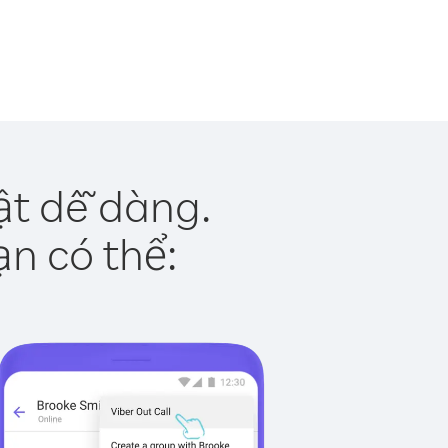
ật dễ dàng.
ạn có thể: