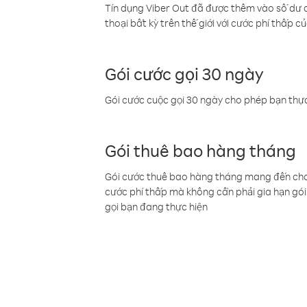
Tín dụng Viber Out đã được thêm vào số dư củ
thoại bất kỳ trên thế giới với cước phí thấp củ
Gói cước gọi 30 ngày
Gói cước cuộc gọi 30 ngày cho phép bạn thực
Gói thuê bao hàng tháng
Gói cước thuê bao hàng tháng mang đến cho b
cước phí thấp mà không cần phải gia hạn gói 
gọi bạn đang thực hiện