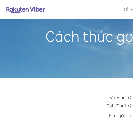
Tải v
Cách thức gọ
Với Viber O
Gọi số bất kỳ
Mua gói tín