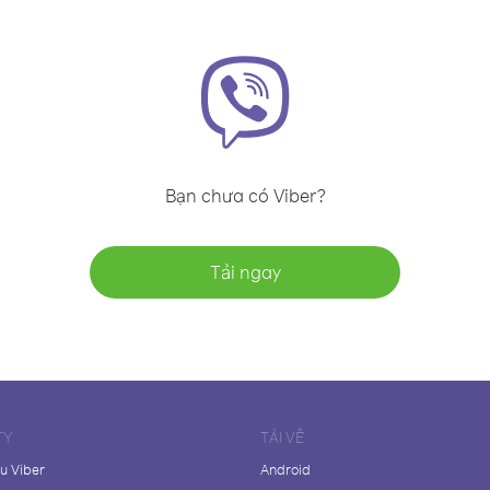
Bạn chưa có Viber?
Tải ngay
TY
TẢI VỀ
ệu Viber
Android