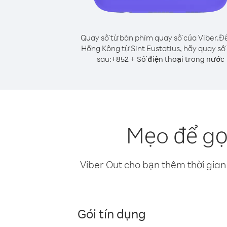
Quay số từ bàn phím quay số của Viber.
Để
Hồng Kông từ Sint Eustatius, hãy quay số
sau:
+
+
852
Số điện thoại trong nước
Mẹo để gọ
Viber Out cho bạn thêm thời gian 
Gói tín dụng