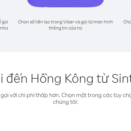
 gọi
Chọn số liên lạc trong Viber và gọi từ màn hình
Chọ
 như
thông tin của họ
i đến Hồng Kông từ Sint
gọi với chi phí thấp hơn. Chọn một trong các tùy chọ
chúng tôi: