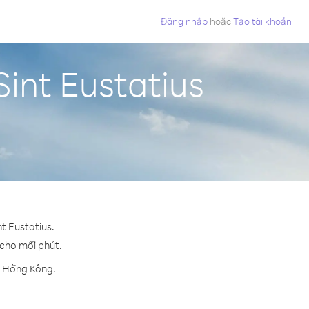
Đăng nhập
hoặc
Tạo tài khoản
int Eustatius
t Eustatius.
 cho mỗi phút.
n Hồng Kông.