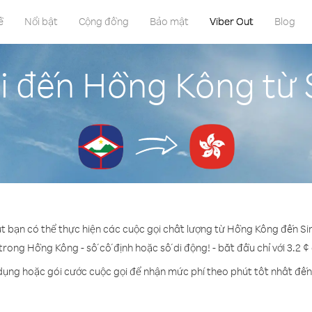
ề
Nổi bật
Cộng đồng
Bảo mật
Viber Out
Blog
i đến Hồng Kông từ S
ut bạn có thể thực hiện các cuộc gọi chất lượng từ Hồng Kông đến Sin
 trong Hồng Kông - số cố định hoặc số di động! - bắt đầu chỉ với 3.2 ¢
 dụng hoặc gói cước cuộc gọi để nhận mức phí theo phút tốt nhất đế