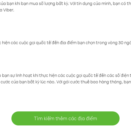
a bạn khi bạn mua số lượng bất kỳ. Với tín dụng của mình, bạn có th
a Viber.
 hiện các cuộc gọi quốc tế đến địa điểm bạn chọn trong vòng 30 ngày
ạn sự linh hoạt khi thực hiện các cuộc gọi quốc tế đến các số điện 
cước của bạn bất kỳ lúc nào. Với gói cước thuê bao hàng tháng, bạn 
Tìm kiếm thêm các địa điểm