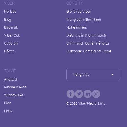
VIBER
CÔNG TY
Nổi bật
Giới thiệu Viber
Blog
Trung tâm Nhãn hiệu
Bảo mật
Nghề nghiệp
Viber Out
Điều khoản & Chính sách
Cước phí
Chính sách Quyền riêng tư
Hỗ trợ
Customer Complaints Code
TẢI VỀ
Tiếng Việt
Android
iPhone & iPad
Windows PC
Mac
©
2026
Viber Media S.à r.l.
Linux