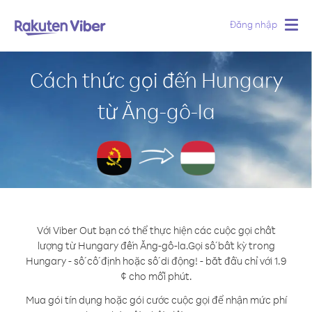
Đăng nhập
Togg
navig
Cách thức gọi đến Hungary
từ Ăng-gô-la
Với Viber Out bạn có thể thực hiện các cuộc gọi chất
lượng từ Hungary đến Ăng-gô-la.
Gọi số bất kỳ trong
Hungary - số cố định hoặc số di động! - bắt đầu chỉ với 1.9
¢ cho mỗi phút.
Mua gói tín dụng hoặc gói cước cuộc gọi để nhận mức phí