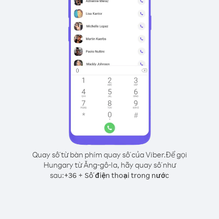
Quay số từ bàn phím quay số của Viber.
Để gọi
Hungary từ Ăng-gô-la, hãy quay số như
sau:
+
+
36
Số điện thoại trong nước