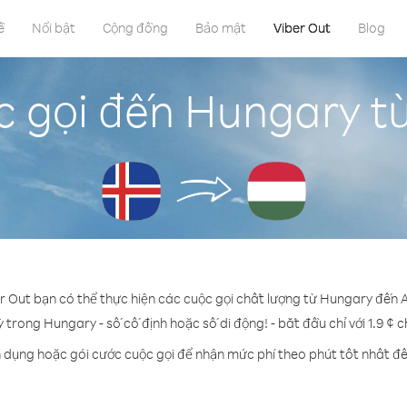
ề
Nổi bật
Cộng đồng
Bảo mật
Viber Out
Blog
 gọi đến Hungary từ
er Out bạn có thể thực hiện các cuộc gọi chất lượng từ Hungary đến Ai
ỳ trong Hungary - số cố định hoặc số di động! - bắt đầu chỉ với 1.9 ¢ 
n dụng hoặc gói cước cuộc gọi để nhận mức phí theo phút tốt nhất đ