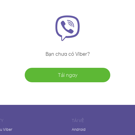
Bạn chưa có Viber?
Tải ngay
TY
TẢI VỀ
ệu Viber
Android