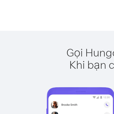
Gọi Hunga
Khi bạn c