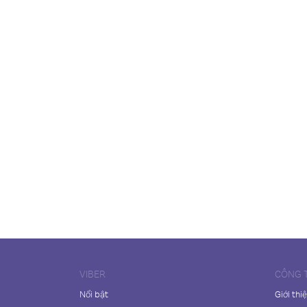
VIBER
CÔNG 
Nổi bật
Giới thi