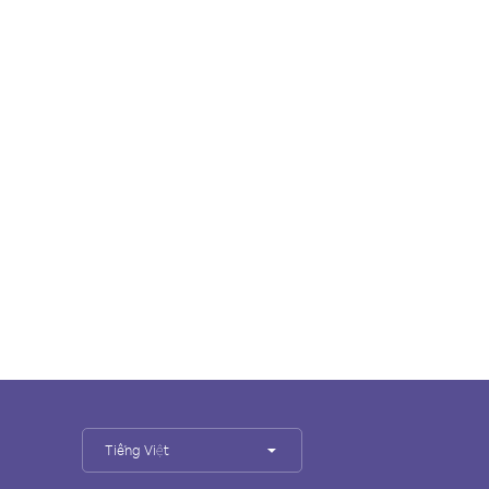
Tiếng Việt