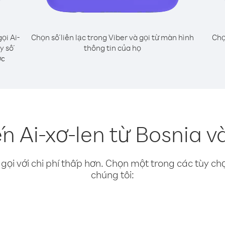
ọi Ai-
Chọn số liên lạc trong Viber và gọi từ màn hình
Chọ
y số
thông tin của họ
ớc
n Ai-xơ-len từ Bosnia 
gọi với chi phí thấp hơn. Chọn một trong các tùy chọ
chúng tôi: