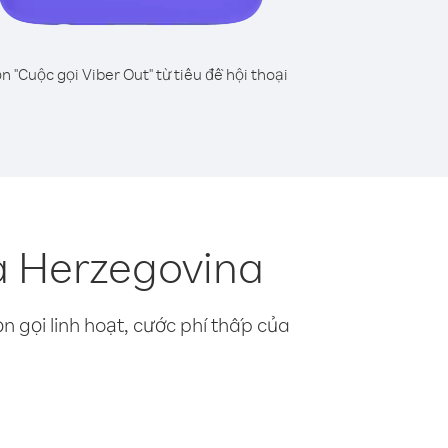
n "Cuộc gọi Viber Out" từ tiêu đề hội thoại
và Herzegovina
n gọi linh hoạt, cước phí thấp của