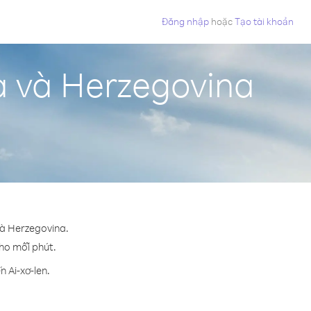
Đăng nhập
hoặc
Tạo tài khoản
ia và Herzegovina
 và Herzegovina.
cho mỗi phút.
 Ai-xơ-len.