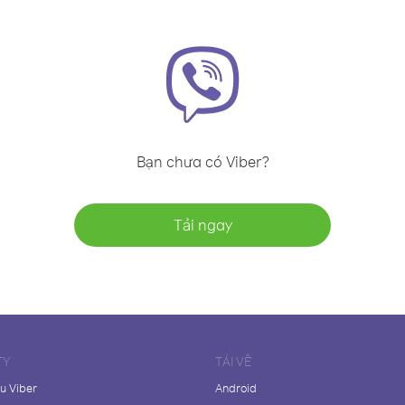
Bạn chưa có Viber?
Tải ngay
TY
TẢI VỀ
ệu Viber
Android