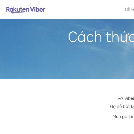
Tải v
Cách thức
Với Vibe
Gọi số bất k
Mua gói tí