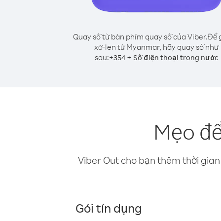
Quay số từ bàn phím quay số của Viber.
Để g
xơ-len từ Myanmar, hãy quay số như
sau:
+
+
354
Số điện thoại trong nước
Mẹo để
Viber Out cho bạn thêm thời gian 
Gói tín dụng