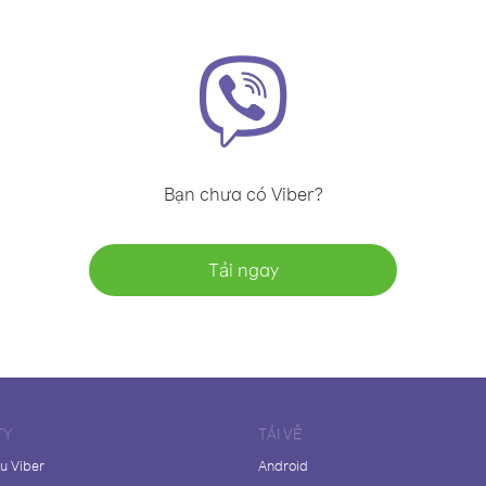
Bạn chưa có Viber?
Tải ngay
TY
TẢI VỀ
ệu Viber
Android