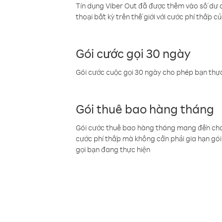
Tín dụng Viber Out đã được thêm vào số dư củ
thoại bất kỳ trên thế giới với cước phí thấp củ
Gói cước gọi 30 ngày
Gói cước cuộc gọi 30 ngày cho phép bạn thực
Gói thuê bao hàng tháng
Gói cước thuê bao hàng tháng mang đến cho b
cước phí thấp mà không cần phải gia hạn gói 
gọi bạn đang thực hiện