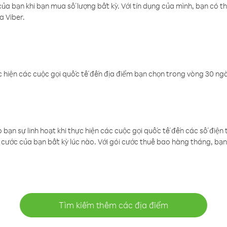
a bạn khi bạn mua số lượng bất kỳ. Với tín dụng của mình, bạn có th
a Viber.
 hiện các cuộc gọi quốc tế đến địa điểm bạn chọn trong vòng 30 ngày
ạn sự linh hoạt khi thực hiện các cuộc gọi quốc tế đến các số điện 
cước của bạn bất kỳ lúc nào. Với gói cước thuê bao hàng tháng, bạn 
Tìm kiếm thêm các địa điểm