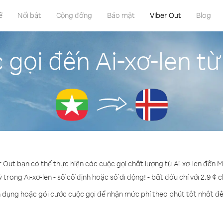
ề
Nổi bật
Cộng đồng
Bảo mật
Viber Out
Blog
 gọi đến Ai-xơ-len 
r Out bạn có thể thực hiện các cuộc gọi chất lượng từ Ai-xơ-len đến
ỳ trong Ai-xơ-len - số cố định hoặc số di động! - bắt đầu chỉ với 2.9 ¢ 
n dụng hoặc gói cước cuộc gọi để nhận mức phí theo phút tốt nhất đến