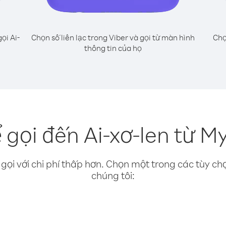
ọi Ai-
Chọn số liên lạc trong Viber và gọi từ màn hình
Chọ
thông tin của họ
 gọi đến Ai-xơ-len từ 
gọi với chi phí thấp hơn. Chọn một trong các tùy chọ
chúng tôi: