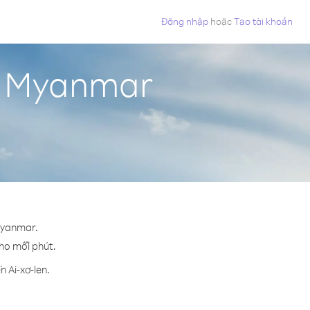
Đăng nhập
hoặc
Tạo tài khoản
từ Myanmar
 Myanmar.
cho mỗi phút.
 Ai-xơ-len.