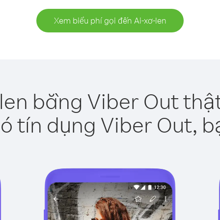
Xem biểu phí gọi đến Ai-xơ-len
-len bằng Viber Out thậ
ó tín dụng Viber Out, b