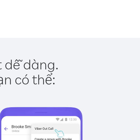
t dễ dàng.
ạn có thể: