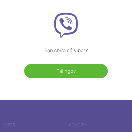
Bạn chưa có Viber?
Tải ngay
VIBER
CÔNG TY