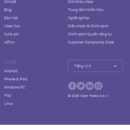
Nổi bật
Giới thiệu Viber
Blog
Trung tâm Nhãn hiệu
Bảo mật
Nghề nghiệp
Viber Out
Điều khoản & Chính sách
Cước phí
Chính sách Quyền riêng tư
Hỗ trợ
Customer Complaints Code
TẢI VỀ
Tiếng Việt
Android
iPhone & iPad
Windows PC
Mac
©
2026
Viber Media S.à r.l.
Linux