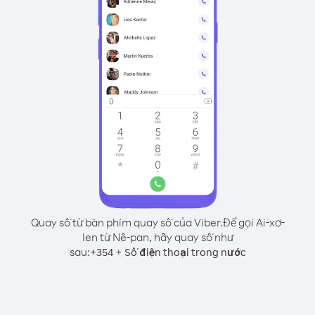
Quay số từ bàn phím quay số của Viber.
Để gọi Ai-xơ-
len từ Nê-pan, hãy quay số như
sau:
+
+
354
Số điện thoại trong nước