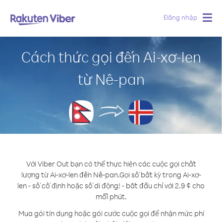
Đăng nhập
Togg
navig
Cách thức gọi đến Ai-xơ-len
từ Nê-pan
Với Viber Out bạn có thể thực hiện các cuộc gọi chất
lượng từ Ai-xơ-len đến Nê-pan.
Gọi số bất kỳ trong Ai-xơ-
len - số cố định hoặc số di động! - bắt đầu chỉ với 2.9 ¢ cho
mỗi phút.
Mua gói tín dụng hoặc gói cước cuộc gọi để nhận mức phí