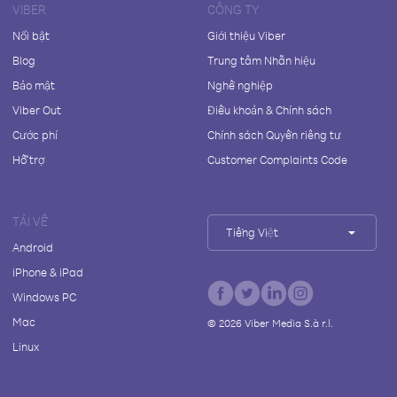
VIBER
CÔNG TY
Nổi bật
Giới thiệu Viber
Blog
Trung tâm Nhãn hiệu
Bảo mật
Nghề nghiệp
Viber Out
Điều khoản & Chính sách
Cước phí
Chính sách Quyền riêng tư
Hỗ trợ
Customer Complaints Code
TẢI VỀ
Tiếng Việt
Android
iPhone & iPad
Windows PC
Mac
©
2026
Viber Media S.à r.l.
Linux