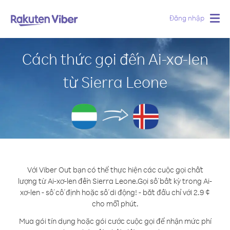
Đăng nhập
Togg
navig
Cách thức gọi đến Ai-xơ-len
từ Sierra Leone
Với Viber Out bạn có thể thực hiện các cuộc gọi chất
lượng từ Ai-xơ-len đến Sierra Leone.
Gọi số bất kỳ trong Ai-
xơ-len - số cố định hoặc số di động! - bắt đầu chỉ với 2.9 ¢
cho mỗi phút.
Mua gói tín dụng hoặc gói cước cuộc gọi để nhận mức phí