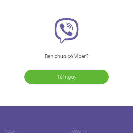
Bạn chưa có Viber?
Tải ngay
VIBER
CÔNG TY