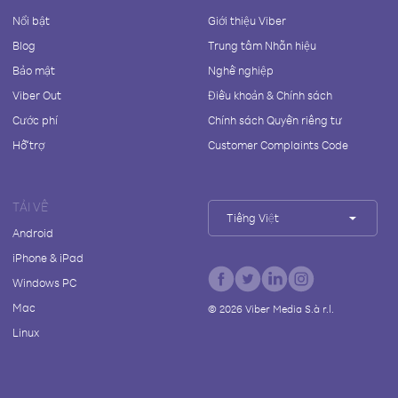
Nổi bật
Giới thiệu Viber
Blog
Trung tâm Nhãn hiệu
Bảo mật
Nghề nghiệp
Viber Out
Điều khoản & Chính sách
Cước phí
Chính sách Quyền riêng tư
Hỗ trợ
Customer Complaints Code
TẢI VỀ
Tiếng Việt
Android
iPhone & iPad
Windows PC
Mac
©
2026
Viber Media S.à r.l.
Linux