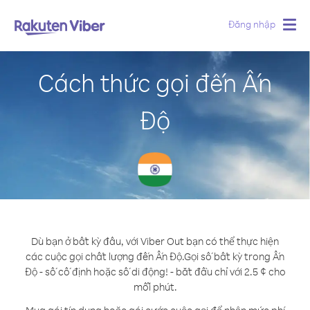
Đăng nhập
Togg
navig
Cách thức gọi đến Ấn
Độ
Dù bạn ở bất kỳ đâu, với Viber Out bạn có thể thực hiện
các cuộc gọi chất lượng đến Ấn Độ.
Gọi số bất kỳ trong Ấn
Độ - số cố định hoặc số di động! - bắt đầu chỉ với 2.5 ¢ cho
mỗi phút.