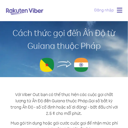
Đăng nhập
Togg
navig
Cách thức gọi đến Ấn Độ từ
Guiana thuộc Pháp
Với Viber Out bạn có thể thực hiện các cuộc gọi chất
lượng từ Ấn Độ đến Guiana thuộc Pháp.
Gọi số bất kỳ
trong Ấn Độ - số cố định hoặc số di động! - bắt đầu chỉ với
2.5 ¢ cho mỗi phút.
Mua gói tín dụng hoặc gói cước cuộc gọi để nhận mức phí