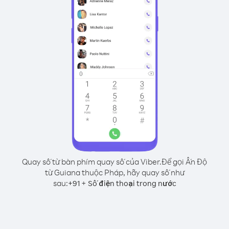
Quay số từ bàn phím quay số của Viber.
Để gọi Ấn Độ
từ Guiana thuộc Pháp, hãy quay số như
sau:
+
+
91
Số điện thoại trong nước