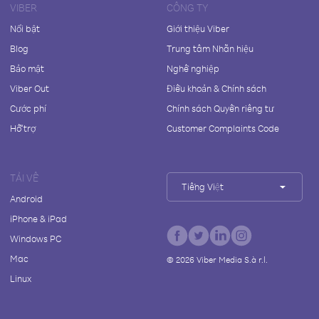
VIBER
CÔNG TY
Nổi bật
Giới thiệu Viber
Blog
Trung tâm Nhãn hiệu
Bảo mật
Nghề nghiệp
Viber Out
Điều khoản & Chính sách
Cước phí
Chính sách Quyền riêng tư
Hỗ trợ
Customer Complaints Code
TẢI VỀ
Tiếng Việt
Android
iPhone & iPad
Windows PC
Mac
©
2026
Viber Media S.à r.l.
Linux