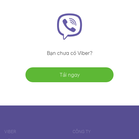
Bạn chưa có Viber?
Tải ngay
VIBER
CÔNG TY