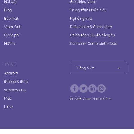
Nổi bật
Giới thiệu Viber
Blog
Trung tâm Nhãn hiệu
Bảo mật
Nghề nghiệp
Viber Out
Điều khoản & Chính sách
Cước phí
Chính sách Quyền riêng tư
Hỗ trợ
Customer Complaints Code
TẢI VỀ
Tiếng Việt
Android
iPhone & iPad
Windows PC
Mac
©
2026
Viber Media S.à r.l.
Linux