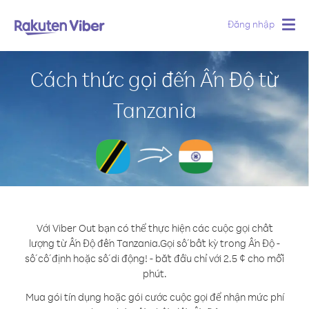
Đăng nhập
Togg
navig
Cách thức gọi đến Ấn Độ từ
Tanzania
Với Viber Out bạn có thể thực hiện các cuộc gọi chất
lượng từ Ấn Độ đến Tanzania.
Gọi số bất kỳ trong Ấn Độ -
số cố định hoặc số di động! - bắt đầu chỉ với 2.5 ¢ cho mỗi
phút.
Mua gói tín dụng hoặc gói cước cuộc gọi để nhận mức phí