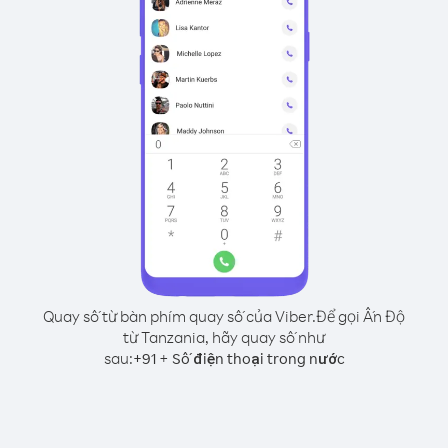
Quay số từ bàn phím quay số của Viber.
Để gọi Ấn Độ
từ Tanzania, hãy quay số như
sau:
+
+
91
Số điện thoại trong nước