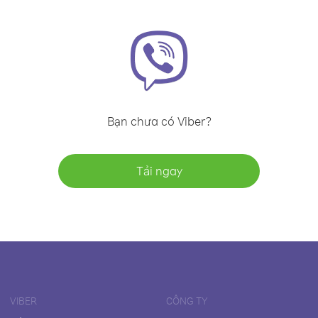
Bạn chưa có Viber?
Tải ngay
VIBER
CÔNG TY