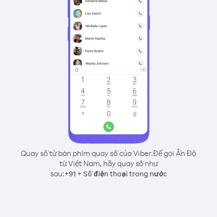
Quay số từ bàn phím quay số của Viber.
Để gọi Ấn Độ
từ Việt Nam, hãy quay số như
sau:
+
+
91
Số điện thoại trong nước