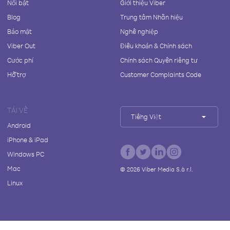
Nổi bật
Giới thiệu Viber
Blog
Trung tâm Nhãn hiệu
Bảo mật
Nghề nghiệp
Viber Out
Điều khoản & Chính sách
Cước phí
Chính sách Quyền riêng tư
Hỗ trợ
Customer Complaints Code
TẢI VỀ
Tiếng Việt
Android
iPhone & iPad
Windows PC
Mac
©
2026
Viber Media S.à r.l.
Linux