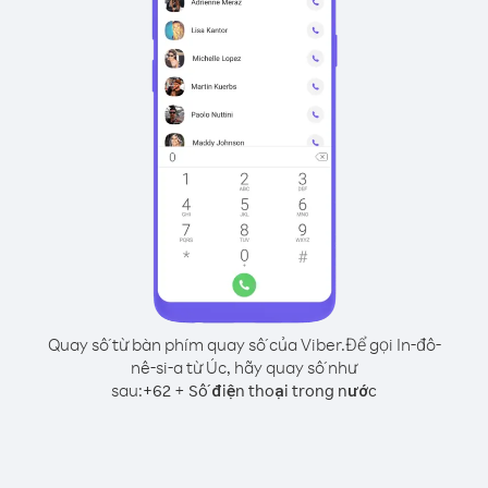
Quay số từ bàn phím quay số của Viber.
Để gọi In-đô-
nê-si-a từ Úc, hãy quay số như
sau:
+
+
62
Số điện thoại trong nước