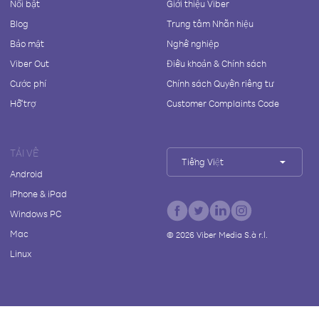
Nổi bật
Giới thiệu Viber
Blog
Trung tâm Nhãn hiệu
Bảo mật
Nghề nghiệp
Viber Out
Điều khoản & Chính sách
Cước phí
Chính sách Quyền riêng tư
Hỗ trợ
Customer Complaints Code
TẢI VỀ
Tiếng Việt
Android
iPhone & iPad
Windows PC
Mac
©
2026
Viber Media S.à r.l.
Linux