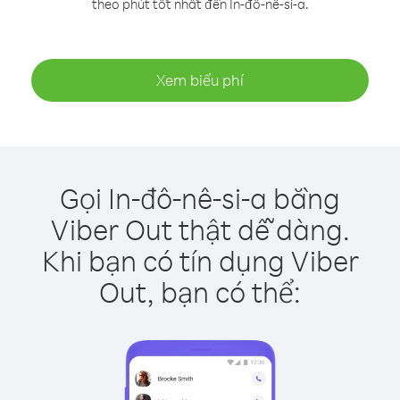
theo phút tốt nhất đến In-đô-nê-si-a.
Xem biểu phí
Gọi In-đô-nê-si-a bằng
Viber Out thật dễ dàng.
Khi bạn có tín dụng Viber
Out, bạn có thể: