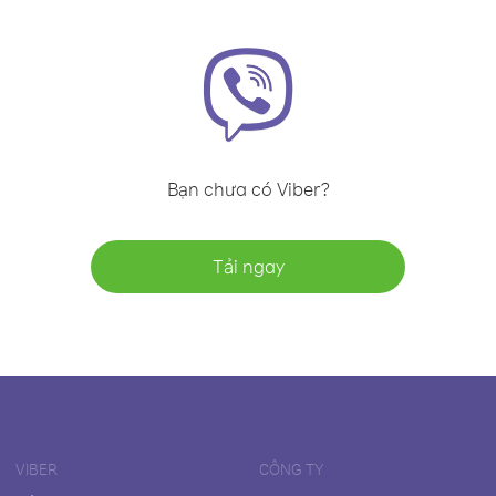
Bạn chưa có Viber?
Tải ngay
VIBER
CÔNG TY