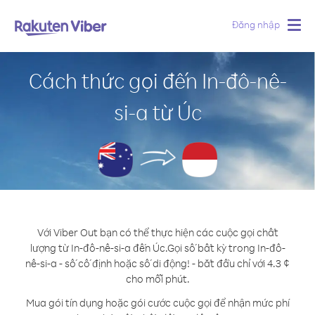
Đăng nhập
Togg
navig
Cách thức gọi đến In-đô-nê-
si-a từ Úc
Với Viber Out bạn có thể thực hiện các cuộc gọi chất
lượng từ In-đô-nê-si-a đến Úc.
Gọi số bất kỳ trong In-đô-
nê-si-a - số cố định hoặc số di động! - bắt đầu chỉ với 4.3 ¢
cho mỗi phút.
Mua gói tín dụng hoặc gói cước cuộc gọi để nhận mức phí