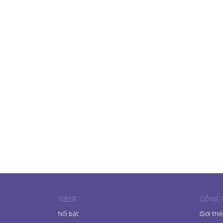
VIBER
CÔNG 
Nổi bật
Giới thi