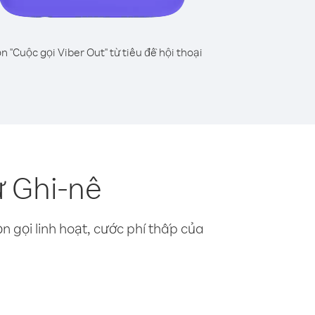
n "Cuộc gọi Viber Out" từ tiêu đề hội thoại
ừ Ghi-nê
n gọi linh hoạt, cước phí thấp của