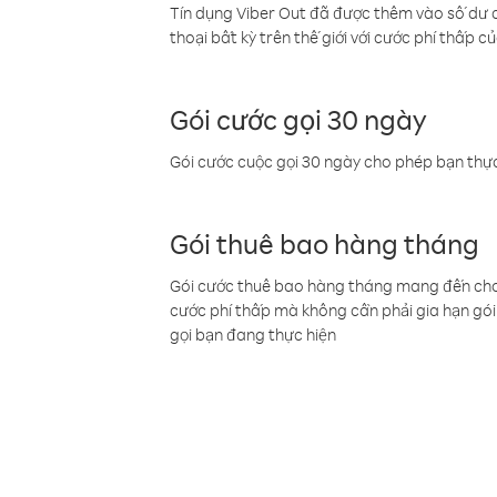
Tín dụng Viber Out đã được thêm vào số dư củ
thoại bất kỳ trên thế giới với cước phí thấp củ
Gói cước gọi 30 ngày
Gói cước cuộc gọi 30 ngày cho phép bạn thực
Gói thuê bao hàng tháng
Gói cước thuê bao hàng tháng mang đến cho b
cước phí thấp mà không cần phải gia hạn gói 
gọi bạn đang thực hiện