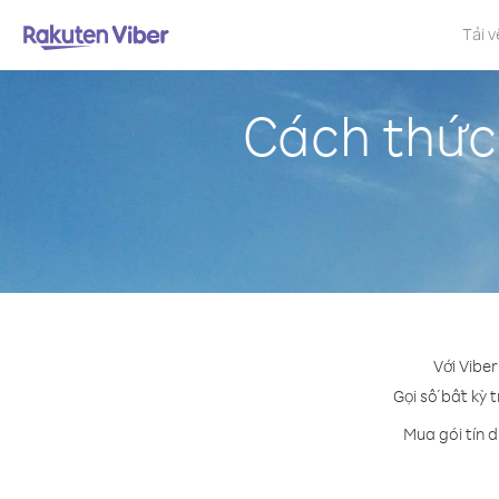
Tải v
Cách thức 
Với Viber
Gọi số bất kỳ t
Mua gói tín 