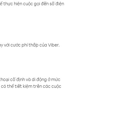
ể thực hiện cuộc gọi đến số điện
 với cước phí thấp của Viber.
thoại cố định và di động ở mức
có thể tiết kiệm trên các cuộc