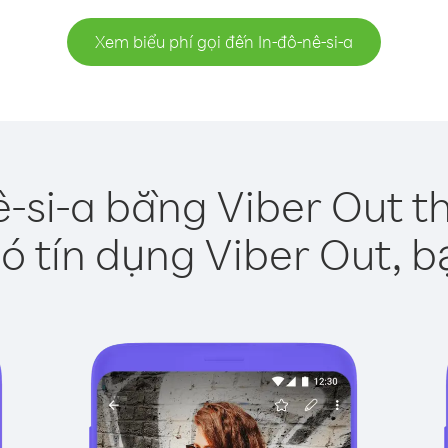
Xem biểu phí gọi đến In-đô-nê-si-a
ê-si-a bằng Viber Out t
ó tín dụng Viber Out, b