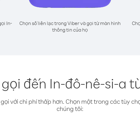
ọi In-
Chọn số liên lạc trong Viber và gọi từ màn hình
Chọ
thông tin của họ
gọi đến In-đô-nê-si-a t
gọi với chi phí thấp hơn. Chọn một trong các tùy chọ
chúng tôi: