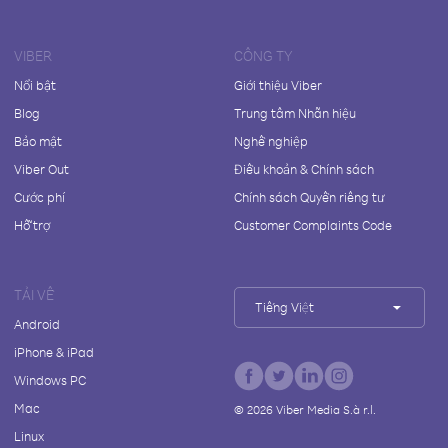
VIBER
CÔNG TY
Nổi bật
Giới thiệu Viber
Blog
Trung tâm Nhãn hiệu
Bảo mật
Nghề nghiệp
Viber Out
Điều khoản & Chính sách
Cước phí
Chính sách Quyền riêng tư
Hỗ trợ
Customer Complaints Code
TẢI VỀ
Tiếng Việt
Android
iPhone & iPad
Windows PC
Mac
©
2026
Viber Media S.à r.l.
Linux