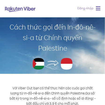
Đăng nhập
Togg
navig
Cách thức gọi đến In-đô-nê-
si-a từ Chính quyền
Palestine
Với Viber Out bạn có thể thực hiện các cuộc gọi chất
lượng từ In-đô-nê-si-a đến Chính quyền Palestine.
Gọi số
bất kỳ trong In-đô-nê-si-a - số cố định hoặc số di động! -
bắt đầu chỉ với 3.9 ¢ cho mỗi phút.