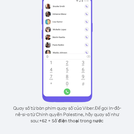
Quay số từ bàn phím quay số của Viber.
Để gọi In-đô-
nê-si-a từ Chính quyền Palestine, hãy quay số như
sau:
+
+
62
Số điện thoại trong nước