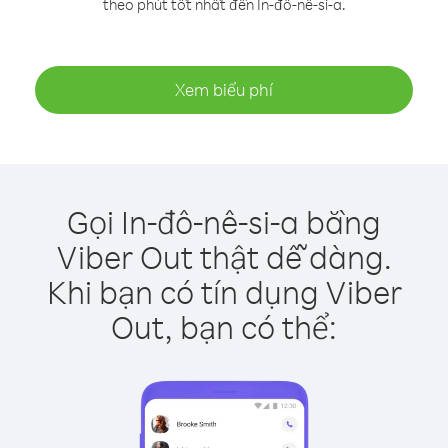
theo phút tốt nhất đến In-đô-nê-si-a.
Xem biểu phí
Gọi In-đô-nê-si-a bằng
Viber Out thật dễ dàng.
Khi bạn có tín dụng Viber
Out, bạn có thể: