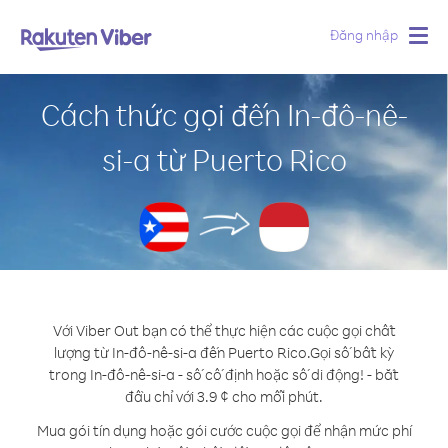
Đăng nhập
Togg
navig
Cách thức gọi đến In-đô-nê-
si-a từ Puerto Rico
Với Viber Out bạn có thể thực hiện các cuộc gọi chất
lượng từ In-đô-nê-si-a đến Puerto Rico.
Gọi số bất kỳ
trong In-đô-nê-si-a - số cố định hoặc số di động! - bắt
đầu chỉ với 3.9 ¢ cho mỗi phút.
Mua gói tín dụng hoặc gói cước cuộc gọi để nhận mức phí