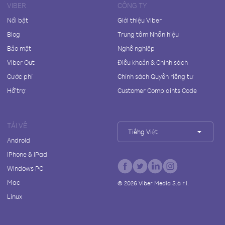
VIBER
CÔNG TY
Nổi bật
Giới thiệu Viber
Blog
Trung tâm Nhãn hiệu
Bảo mật
Nghề nghiệp
Viber Out
Điều khoản & Chính sách
Cước phí
Chính sách Quyền riêng tư
Hỗ trợ
Customer Complaints Code
TẢI VỀ
Tiếng Việt
Android
iPhone & iPad
Windows PC
Mac
©
2026
Viber Media S.à r.l.
Linux