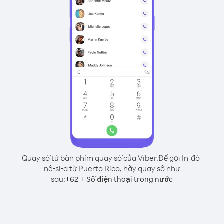
Quay số từ bàn phím quay số của Viber.
Để gọi In-đô-
nê-si-a từ Puerto Rico, hãy quay số như
sau:
+
+
62
Số điện thoại trong nước